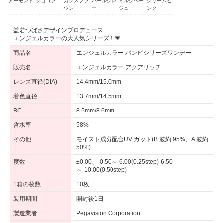
アーモンド
ショコラ
カシスブラ
パールグレ
ミルクベー
クリームピ
ウン
ー
ジュ
ンク
益若つばさデザインプロデュース
エンジェルカラーの大人気シリーズ！💗
商品名
エンジェルカラー バンビシリーズワンデー
販売名
エンジェルカラー アクアリッチ
レンズ直径(DIA)
14.4mm/15.0mm
着色直径
13.7mm/14.5mm
BC
8.5mm/8.6mm
含水率
58%
その他
モイスト成分配合UV カット(B 波約 95%、A 波約
50%)
度数
±0.00、-0.50～-6.00(0.25step)-6.50
～-10.00(0.50step)
1箱の枚数
10枚
装用期間
開封後1日
製造業者
Pegavision Corporation