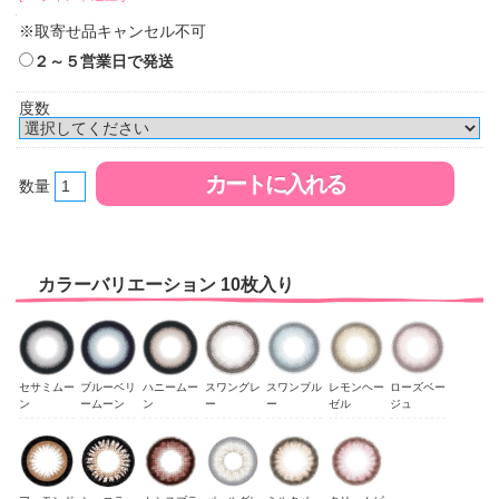
※取寄せ品キャンセル不可
２～５営業日で発送
度数
数量
カラーバリエーション 10枚入り
セサミムー
ブルーベリ
ハニームー
スワングレ
スワンブル
レモンヘー
ローズベー
ン
ームーン
ン
ー
ー
ゼル
ジュ