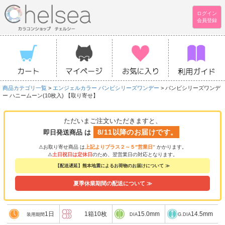
ログイン
会員登録
商品カテゴリ一覧
>
エンジェルカラー バンビシリーズワンデー
> バンビシリーズワンデ
ー ハニームーン(10枚入) 【取り寄せ】
ただいまご注文いただきますと、
8/11以降のお届けです。
即日発送商品 は
⚠お取り寄せ商品 は
上記よりプラス２～５”営業日”
かかります。
⚠
土日祝日は定休日
のため、翌営業日の対応となります。
【配送遅延】熊本地震によるお荷物のお届けについて ≫
夏季休業期間の配送について ≫
1日
1箱10枚
15.0mm
14.5mm
装用期間
DIA
G.DIA