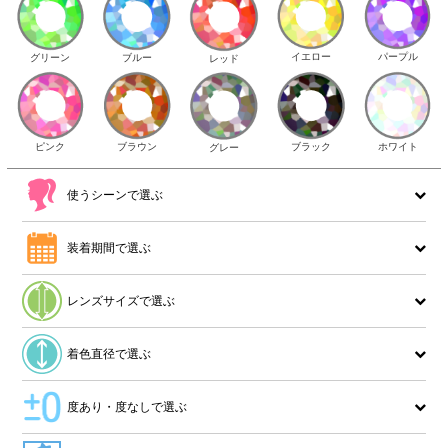
イエロー
パープル
グリーン
ブルー
レッド
ピンク
ブラウン
ホワイト
ブラック
グレー
使うシーンで選ぶ
装着期間で選ぶ
レンズサイズで選ぶ
着色直径で選ぶ
度あり・度なしで選ぶ