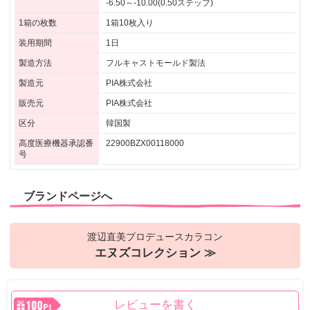
-6.50～-10.00(0.50ステップ)
1箱の枚数
1箱10枚入り
装用期間
1日
製造方法
フルキャストモールド製法
製造元
PIA株式会社
販売元
PIA株式会社
区分
韓国製
高度医療機器承認番
22900BZX00118000
号
ブランドページへ
渡辺直美プロデュースカラコン
エヌズコレクション ≫
レビューを書く