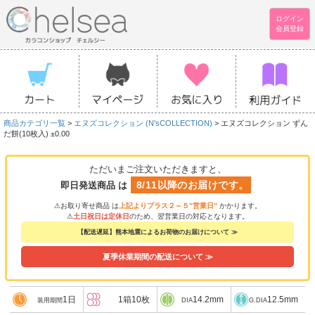
ログイン
会員登録
商品カテゴリ一覧
>
エヌズコレクション (N'sCOLLECTION)
> エヌズコレクション ずん
だ餅(10枚入) ±0.00
ただいまご注文いただきますと、
8/11以降のお届けです。
即日発送商品 は
⚠お取り寄せ商品 は
上記よりプラス２～５”営業日”
かかります。
⚠
土日祝日は定休日
のため、翌営業日の対応となります。
【配送遅延】熊本地震によるお荷物のお届けについて ≫
夏季休業期間の配送について ≫
1日
1箱10枚
14.2mm
12.5mm
装用期間
DIA
G.DIA