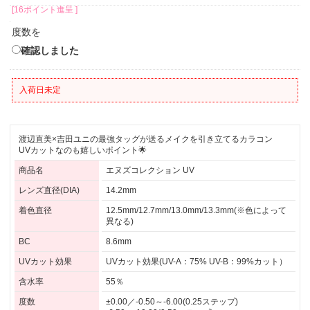
[16ポイント進呈 ]
度数を
確認しました
入荷日未定
渡辺直美×吉田ユニの最強タッグが送るメイクを引き立てるカラコン
UVカットなのも嬉しいポイント🌟
商品名
エヌズコレクション UV
レンズ直径(DIA)
14.2mm
着色直径
12.5mm/12.7mm/13.0mm/13.3mm(※色によって
異なる)
BC
8.6mm
UVカット効果
UVカット効果(UV-A：75% UV-B：99%カット）
含水率
55％
度数
±0.00／-0.50～-6.00(0.25ステップ)