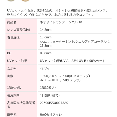
UVカットとうるおい成分配合の、オシャレと機能性を両立したレンズ。
乾きにくくつけ心地なめらかで、上品に盛れるカラコンです。
商品名
ネオサイトワンデーシエルUV
レンズ直径(DIA)
14.2mm
着色直径
13.6mm
シエルウォーターミント/シエルアクアコーラルは
13.3mm
BC
8.60mm
UVカット効果
UVカット効果(UV-A：83% UV-B：98%カット）
含水率
42.5%
度数
±0.00／-0.50～-6.00(0.25ステップ)
-6.50～-10.00(0.50ステップ)
1箱の枚数
1箱30枚入り
装用期間
1日(使い捨て)
高度医療機器承認番
22600BZX00273A01
号
販売元
株式会社アイレ