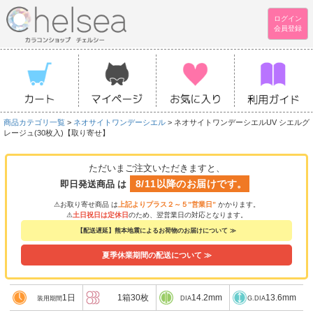
ログイン
会員登録
商品カテゴリ一覧
>
ネオサイトワンデーシエル
> ネオサイトワンデーシエルUV シエルグ
レージュ(30枚入)【取り寄せ】
ただいまご注文いただきますと、
8/11以降のお届けです。
即日発送商品 は
⚠お取り寄せ商品 は
上記よりプラス２～５”営業日”
かかります。
⚠
土日祝日は定休日
のため、翌営業日の対応となります。
【配送遅延】熊本地震によるお荷物のお届けについて ≫
夏季休業期間の配送について ≫
1日
1箱30枚
14.2mm
13.6mm
装用期間
DIA
G.DIA