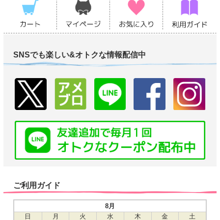
SNSでも楽しい&オトクな情報配信中
ご利用ガイド
8月
日
月
火
水
木
金
土