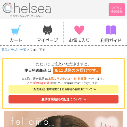
ログイン
会員登録
商品カテゴリ一覧
> フェリアモ
ただいまご注文いただきますと、
8/11以降のお届けです。
即日発送商品 は
⚠お取り寄せ商品 は
上記よりプラス２～５”営業日”
かかります。
⚠
土日祝日は定休日
のため、翌営業日の対応となります。
【配送遅延】熊本地震によるお荷物のお届けについて ≫
夏季休業期間の配送について ≫