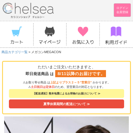
ログイン
会員登録
商品カテゴリ一覧
> メガコンMEGACON
ただいまご注文いただきますと、
8/11以降のお届けです。
即日発送商品 は
⚠お取り寄せ商品 は
上記よりプラス２～５”営業日”
かかります。
⚠
土日祝日は定休日
のため、翌営業日の対応となります。
【配送遅延】熊本地震によるお荷物のお届けについて ≫
夏季休業期間の配送について ≫