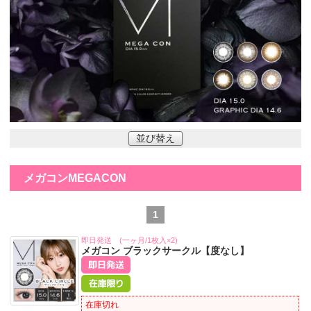
並び替え
メガコンMEGACON
1
即日発送 (一ヶ月/1枚入×2)
メガコン ブラックサークル【度なし】
在庫切れ