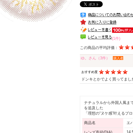
(1件)
この商品の平均評価：
ゆ。さん（3件）
購入者
おすすめ度
ドンキとかでよく買ってまし
ナチュラルから外国人風ま
を追及した
「理想の“ヌケ感”叶えるプ
商品名
エ
14
レンズ直径(DIA)