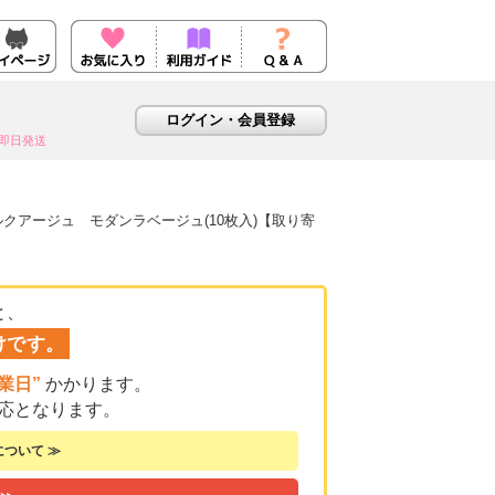
即日発送
ルクアージュ モダンラベージュ(10枚入)【取り寄
と、
けです。
業日”
かかります。
応となります。
ついて ≫