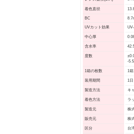
着色直径
13
BC
8.
UVカット効果
UV
中心厚
0.
含水率
42
度数
±0.
-5.
1箱の枚数
1箱
装用期間
1日
製造方法
キ
着色方法
ラ
製造元
株
販売元
株
区分
台