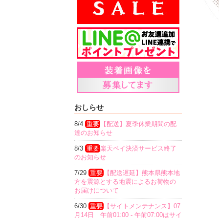
おしらせ
8/4
重要
【配送】夏季休業期間の配
達のお知らせ
8/3
重要
楽天ペイ決済サービス終了
のお知らせ
7/29
重要
【配送遅延】熊本県熊本地
方を震源とする地震によるお荷物の
お届けについて
6/30
重要
【サイトメンテナンス】07
月14日 午前01:00 - 午前07:00はサイ