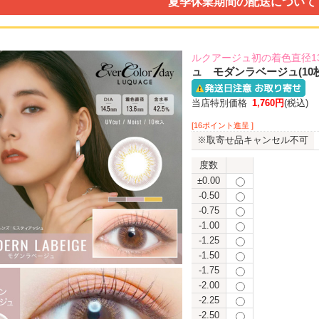
夏季休業期間の配送について
ルクアージュ初の着色直径13
ュ モダンラベージュ(10
当店特別価格
1,760円
(税込)
[16ポイント進呈 ]
※取寄せ品キャンセル不可
度数
±0.00
-0.50
-0.75
-1.00
-1.25
-1.50
-1.75
-2.00
-2.25
-2.50