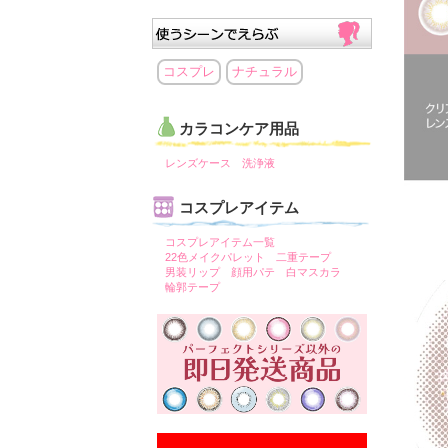
コスプレ
ナチュラル
カラコンケア用品
レンズケース
洗浄液
コスプレアイテム
コスプレアイテム一覧
22色メイクパレット
二重テープ
男装リップ
顔用パテ
白マスカラ
輪郭テープ