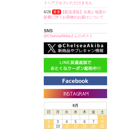
トへアクセスいただけません
6/26
重要
【配送遅延】台風と地震の
影響に伴うお荷物のお届けについて
SNS
@ChelseaAkibaさんのポスト
8月
日
月
火
水
木
金
土
1
2
3
4
5
6
7
8
9
10
11
12
13
14
15