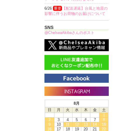
6/26
重要
【配送遅延】台風と地震の
影響に伴うお荷物のお届けについて
SNS
@ChelseaAkibaさんのポスト
8月
日
月
火
水
木
金
土
1
2
3
4
5
6
7
8
9
10
11
12
13
14
15
16
17
18
19
20
21
22