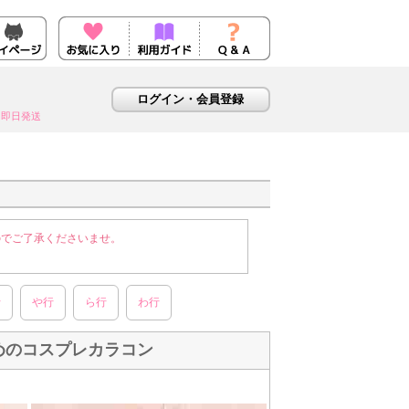
即日発送
のでご了承くださいませ。
行
や行
ら行
わ行
めのコスプレカラコン