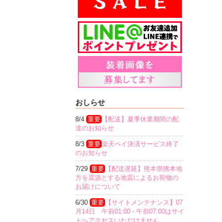
おしらせ
8/4
重要
【配送】夏季休業期間の配
達のお知らせ
8/3
重要
楽天ペイ決済サービス終了
のお知らせ
7/29
重要
【配送遅延】熊本県熊本地
方を震源とする地震によるお荷物の
お届けについて
6/30
重要
【サイトメンテナンス】07
月14日 午前01:00 - 午前07:00はサイ
トへアクセスいただけません