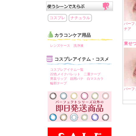
コスプレ
ナチュラル
パーフ
チア
カラコンケア用品
東せつ
レンズケース
洗浄液
コスプレアイテム・コスメ
コスプレアイテム一覧
22色メイクパレット
二重テープ
男装リップ
顔用パテ
白マスカラ
輪郭テープ
パーフ