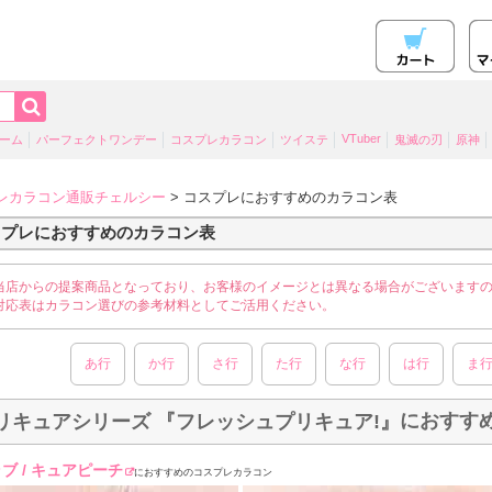
VTuber
ーム
パーフェクトワンデー
コスプレカラコン
ツイステ
鬼滅の刃
原神
レカラコン通販チェルシー
> コスプレにおすすめのカラコン表
スプレにおすすめのカラコン表
当店からの提案商品となっており、お客様のイメージとは異なる場合がございます
対応表はカラコン選びの参考材料としてご活用ください。
あ行
か行
さ行
た行
な行
は行
ま
におすす
リキュアシリーズ 『フレッシュプリキュア!』
ブ / キュアピーチ
におすすめのコスプレカラコン