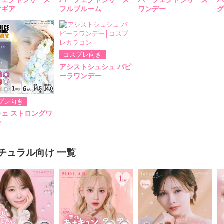
マギア
フルブルーム
ワンデー
グ
コスプレ向き
アシストシュシュ パピ
ーラワンデー
プレ向き
チェ ストロングワ
ー
チュラル向け 一覧