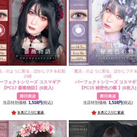
法」のように彩る。ぼかしフチ＆虹彩
「魔法」のように彩る。ぼかしフチ
の瞳
の瞳
ーフェクトシリーズ コスマギア
パーフェクトシリーズ コスマギ
【PC17 薔薇物語】(6枚入)
【PC15 秘密色の蝶 】(6枚入)
当店特別価格
1,518円
(税込)
当店特別価格
1,518円
(税込)