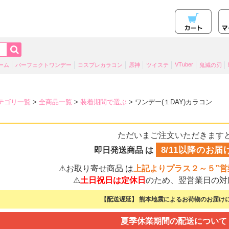
VTuber
ーム
パーフェクトワンデー
コスプレカラコン
原神
ツイステ
鬼滅の刃
テゴリ一覧
>
全商品一覧
>
装着期間で選ぶ
> ワンデー(１DAY)カラコン
ただいまご注文いただきます
8/11以降のお届
即日発送商品 は
⚠お取り寄せ商品 は
上記よりプラス２～５”営
⚠
土日祝日は定休日
のため、翌営業日の対
【配送遅延】 熊本地震によるお荷物のお届けに
夏季休業期間の配送について