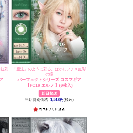
＆虹彩
「魔法」のように彩る。ぼかしフチ＆虹彩
の瞳
ア
パーフェクトシリーズ コスマギア
【PC16 エルフ 】(6枚入)
当店特別価格
1,518円
(税込)