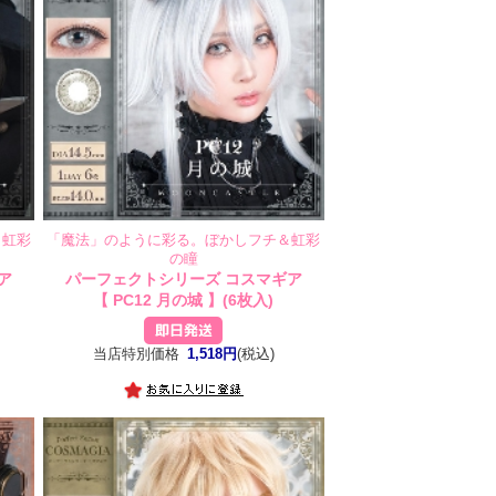
＆虹彩
「魔法」のように彩る。ぼかしフチ＆虹彩
の瞳
ア
パーフェクトシリーズ コスマギア
【 PC12 月の城 】(6枚入)
当店特別価格
1,518円
(税込)