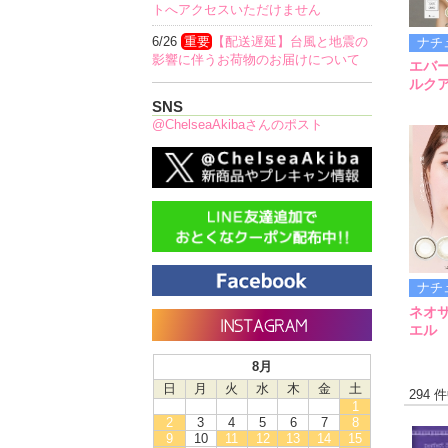
トへアクセスいただけません
6/26
重要
【配送遅延】台風と地震の
ナチ
影響に伴うお荷物のお届けについて
エバ
ルク
SNS
@ChelseaAkibaさんのポスト
ナチ
ネオ
エル
8月
日
月
火
水
木
金
土
294 
1
2
3
4
5
6
7
8
9
10
11
12
13
14
15