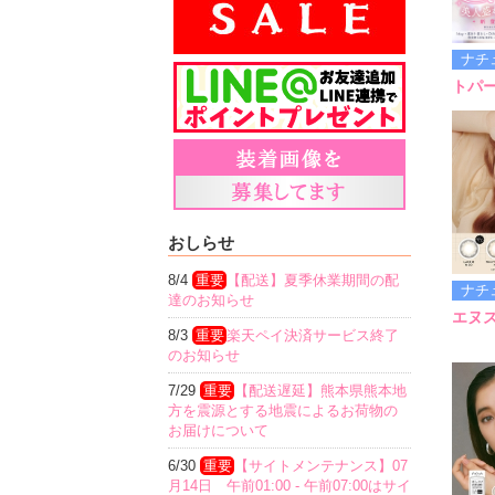
ナチ
トパ
おしらせ
8/4
重要
【配送】夏季休業期間の配
ナチ
達のお知らせ
エヌ
8/3
重要
楽天ペイ決済サービス終了
のお知らせ
7/29
重要
【配送遅延】熊本県熊本地
方を震源とする地震によるお荷物の
お届けについて
6/30
重要
【サイトメンテナンス】07
月14日 午前01:00 - 午前07:00はサイ