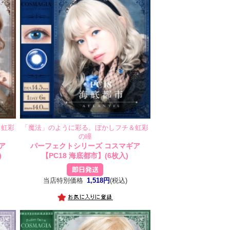
＆虹彩
「魔法」のように彩る。ぼかしフチ＆虹彩
の瞳
ア
パーフェクトシリーズ コスマギア
)
【PC18 海底都市】(6枚入)
当店特別価格
1,518円
(税込)