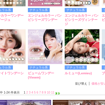
ュラル系
ナチュラル系
ナチュラル系
ーカラーワンデー
エンジェルカラー バン
エンジェルカラー バン
エ
アージュ
ビシリーズワンデー
ビシリーズヴィンテー
ビ
ジ
ュラル系
ナチュラル系
ナチュラル系
サイトワンデーシ
ビュームワンデー
ルミュー(Lemieu)
プ
(Viewm)
並び替え
価格が安
件中 1-24 件表示
1
2
3
4
5
6
7
8
9
10
11