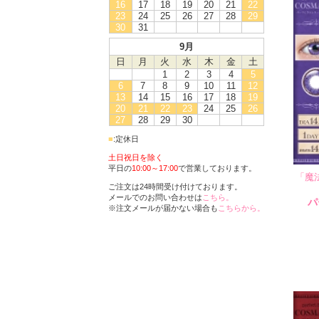
16
17
18
19
20
21
22
23
24
25
26
27
28
29
30
31
9月
日
月
火
水
木
金
土
1
2
3
4
5
6
7
8
9
10
11
12
13
14
15
16
17
18
19
20
21
22
23
24
25
26
27
28
29
30
■
:定休日
土日祝日を除く
平日の
10:00～17:00
で営業しております。
「魔
ご注文は24時間受け付けております。
メールでのお問い合わせは
こちら。
パ
※注文メールが届かない場合も
こちらから。