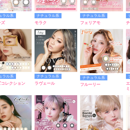
ュラル系
ナチュラル系
ナチュラル系
ーズ
モラク
フェリアモ
チ
ュラル系
ナチュラル系
ナチュラル系
ズコレクション
ラヴェール
エ
フルーリー
ミ