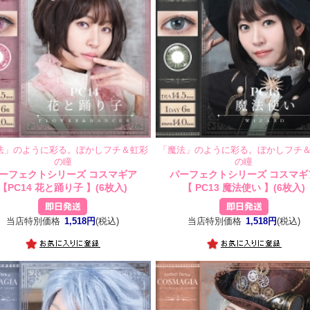
法」のように彩る。ぼかしフチ＆虹彩
「魔法」のように彩る。ぼかしフチ
の瞳
の瞳
ーフェクトシリーズ コスマギア
パーフェクトシリーズ コスマギ
【PC14 花と踊り子 】(6枚入)
【 PC13 魔法使い 】(6枚入)
当店特別価格
1,518円
(税込)
当店特別価格
1,518円
(税込)