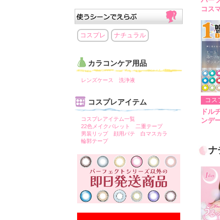
コス
コスプレ
ナチュラル
カラコンケア用品
レンズケース
洗浄液
コス
コスプレアイテム
ドル
コスプレアイテム一覧
ンデ
22色メイクパレット
二重テープ
男装リップ
顔用パテ
白マスカラ
輪郭テープ
ナ