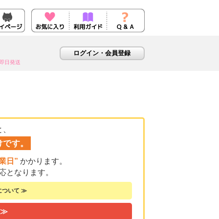
即日発送
と、
けです。
業日”
かかります。
応となります。
ついて ≫
 ≫