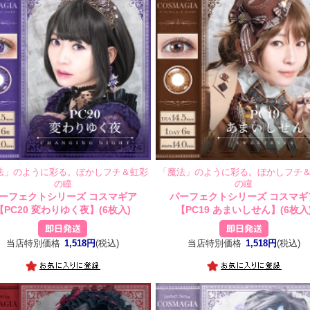
法」のように彩る。ぼかしフチ＆虹彩
「魔法」のように彩る。ぼかしフチ
の瞳
の瞳
ーフェクトシリーズ コスマギア
パーフェクトシリーズ コスマギ
【PC20 変わりゆく夜】(6枚入)
【PC19 あまいしせん】(6枚入
当店特別価格
1,518円
(税込)
当店特別価格
1,518円
(税込)