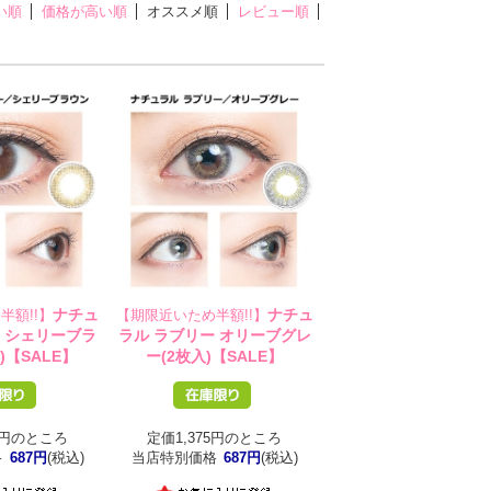
い順
価格が高い順
オススメ順
レビュー順
ナチュ
ナチュ
半額!!】
【期限近いため半額!!】
ー シェリーブラ
ラル ラブリー オリーブグレ
)【SALE】
ー(2枚入)【SALE】
75円のところ
定価1,375円のところ
格
687円
(税込)
当店特別価格
687円
(税込)