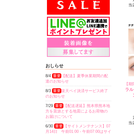
当
おしらせ
8/4
重要
【配送】夏季休業期間の配
達のお知らせ
【期
ラル
8/3
重要
楽天ペイ決済サービス終了
のお知らせ
7/29
重要
【配送遅延】熊本県熊本地
方を震源とする地震によるお荷物の
お届けについて
当
6/30
重要
【サイトメンテナンス】07
月14日 午前01:00 - 午前07:00はサイ