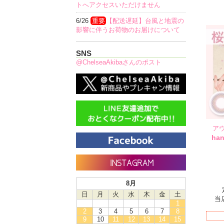
トへアクセスいただけません
6/26
重要
【配送遅延】台風と地震の
影響に伴うお荷物のお届けについて
SNS
@ChelseaAkibaさんのポスト
ア
ha
8月
日
月
火
水
木
金
土
当
1
2
3
4
5
6
7
8
9
10
11
12
13
14
15