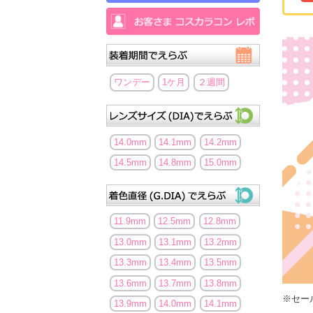
ワンデー
1ケ月
２週間
14.0mm
14.1mm
14.2mm
14.5mm
14.8mm
15.0mm
11.9mm
12.5mm
12.8mm
13.0mm
13.1mm
13.2mm
13.3mm
13.4mm
13.5mm
13.6mm
13.7mm
13.8mm
※セー
13.9mm
14.0mm
14.1mm