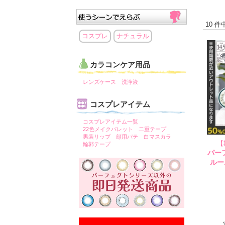
10 件
コスプレ
ナチュラル
カラコンケア用品
レンズケース
洗浄液
コスプレアイテム
コスプレアイテム一覧
22色メイクパレット
二重テープ
男装リップ
顔用パテ
白マスカラ
【
輪郭テープ
パー
ルー