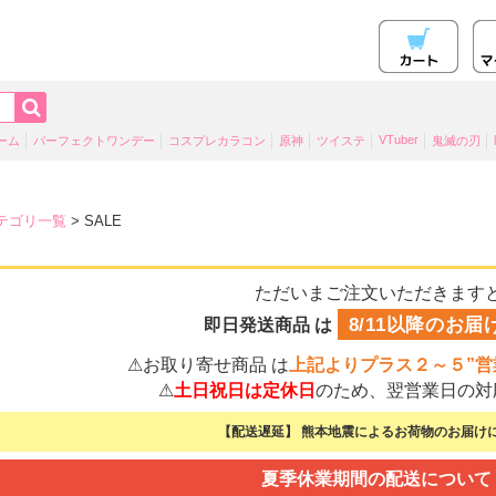
VTuber
ーム
パーフェクトワンデー
コスプレカラコン
原神
ツイステ
鬼滅の刃
テゴリ一覧
> SALE
ただいまご注文いただきます
8/11以降のお届
即日発送商品 は
⚠お取り寄せ商品 は
上記よりプラス２～５”営
⚠
土日祝日は定休日
のため、翌営業日の対
【配送遅延】 熊本地震によるお荷物のお届けに
夏季休業期間の配送について