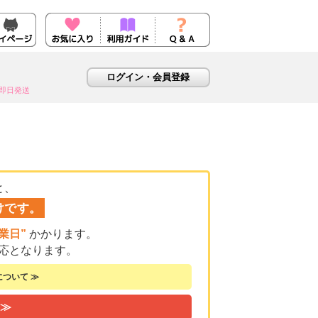
即日発送
と、
けです。
業日”
かかります。
応となります。
ついて ≫
 ≫