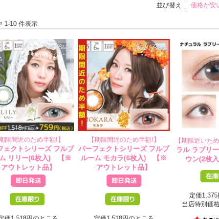
並び替え
価格が安
中 1-10 件表示
期限間近のため半額!】
【期限間近のため半額!】
【期限近いため
フェクトシリーズ フルブ
パーフェクトシリーズ フルブ
ラル ラブリ
ム リリー(6枚入) 【※
ルーム モカラ(6枚入) 【※
ウン(2枚入
アウトレット品】
アウトレット品】
定価1,3
当店特別価
定価1,518円のところ
定価1,518円のところ