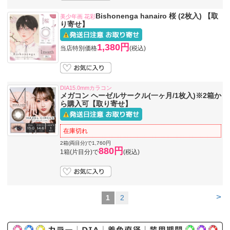
Bishonenga hanairo 桜 (2枚入) 【取
美少年画 花彩
り寄せ】
1,380円
当店特別価格
(税込)
DIA15.0mmカラコン
メガコン ヘーゼルサークル(一ヶ月/1枚入)※2箱か
ら購入可【取り寄せ】
在庫切れ
2箱(両目分)で1,760円
880円
1箱(片目分)で
(税込)
>
1
2