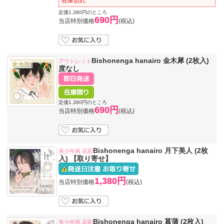
在庫切れ
定価1,380円のところ
690円
当店特別価格
(税込)
Bishonenga hanairo 金木犀 (2枚入)
アウトレット
度なし
定価1,380円のところ
690円
当店特別価格
(税込)
Bishonenga hanairo 月下美人 (2枚
美少年画 花彩
入) 【取り寄せ】
1,380円
当店特別価格
(税込)
Bishonenga hanairo 菖蒲 (2枚入)
美少年画 花彩