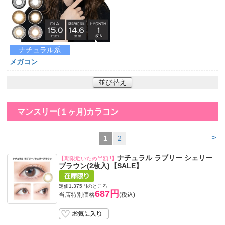
ナチュラル系
メガコン
並び替え
マンスリー(１ヶ月)カラコン
>
1
2
ナチュラル ラブリー シェリー
【期限近いため半額!!】
ブラウン(2枚入)【SALE】
定価1,375円のところ
687円
当店特別価格
(税込)