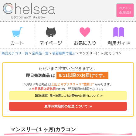
ログイン
会員登録
商品カテゴリ一覧
>
全商品一覧
>
装着期間で選ぶ
> マンスリー(１ヶ月)カラコン
ただいまご注文いただきますと、
8/11以降のお届けです。
即日発送商品 は
⚠お取り寄せ商品 は
上記よりプラス２～５”営業日”
かかります。
⚠
土日祝日は定休日
のため、翌営業日の対応となります。
【配送遅延】熊本地震によるお荷物のお届けについて ≫
夏季休業期間の配送について ≫
マンスリー(１ヶ月)カラコン