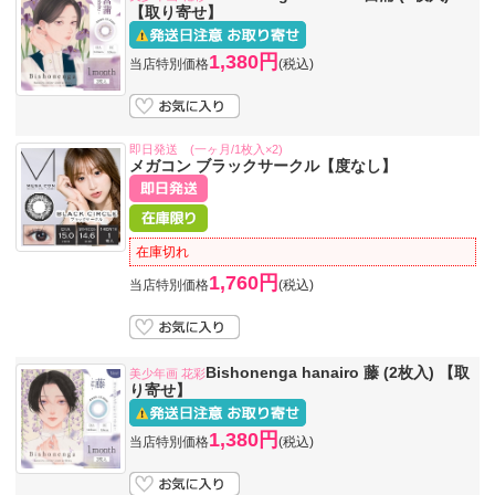
【取り寄せ】
1,380円
当店特別価格
(税込)
即日発送 (一ヶ月/1枚入×2)
メガコン ブラックサークル【度なし】
在庫切れ
1,760円
当店特別価格
(税込)
Bishonenga hanairo 藤 (2枚入) 【取
美少年画 花彩
り寄せ】
1,380円
当店特別価格
(税込)