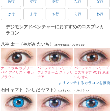
あ行
か行
さ行
た行
な行
は行
ま行
や行
ら行
わ行
におすすめのコスプレカ
デジモンアドベンチャー
ラコン
八神 太一（やがみ たいち）
におすすめのコスプレカラコン
ナチュラル ラブリー
パーフェクトシリーズ
パーフェクトシリーズ
バイ アイリスト モカ
フルブルーム ストレリ
コスマギア PC19 あま
ブラウン
チア
いしせん
よりマッチするカラコンを推薦
石田 ヤマト（いしだ ヤマト）
におすすめのコスプレカラコン