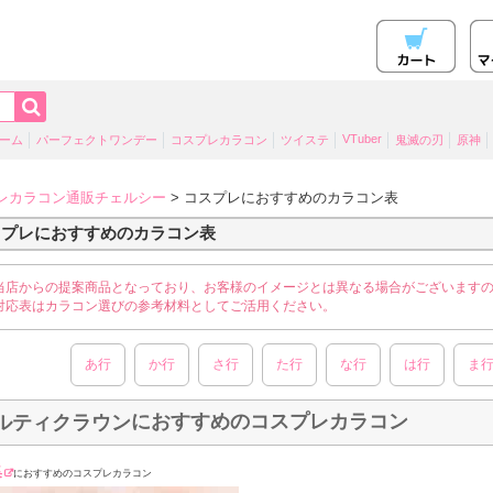
VTuber
ーム
パーフェクトワンデー
コスプレカラコン
ツイステ
鬼滅の刃
原神
レカラコン通販チェルシー
> コスプレにおすすめのカラコン表
スプレにおすすめのカラコン表
当店からの提案商品となっており、お客様のイメージとは異なる場合がございます
対応表はカラコン選びの参考材料としてご活用ください。
あ行
か行
さ行
た行
な行
は行
ま
におすすめのコスプレカラコン
ルティクラウン
集
におすすめのコスプレカラコン