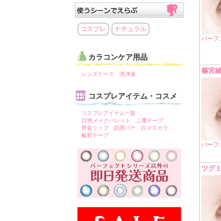
コスプレ
ナチュラル
パーフ
カラコンケア用品
篠宮
レンズケース
洗浄液
コスプレアイテム・コスメ
コスプレアイテム一覧
22色メイクパレット
二重テープ
男装リップ
顔用パテ
白マスカラ
輪郭テープ
パーフ
ツグ