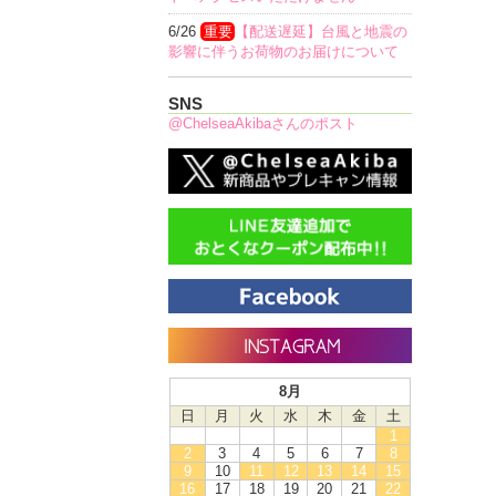
6/26
重要
【配送遅延】台風と地震の
影響に伴うお荷物のお届けについて
SNS
@ChelseaAkibaさんのポスト
8月
日
月
火
水
木
金
土
1
2
3
4
5
6
7
8
9
10
11
12
13
14
15
16
17
18
19
20
21
22