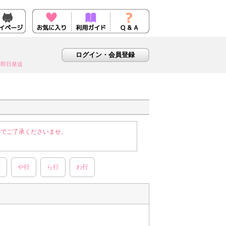
即日発送
のでご了承くださいませ。
行
や行
ら行
わ行