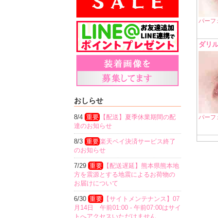
パーフ
ダリ
おしらせ
8/4
重要
【配送】夏季休業期間の配
パーフ
達のお知らせ
8/3
重要
楽天ペイ決済サービス終了
のお知らせ
7/29
重要
【配送遅延】熊本県熊本地
方を震源とする地震によるお荷物の
お届けについて
6/30
重要
【サイトメンテナンス】07
月14日 午前01:00 - 午前07:00はサイ
トへアクセスいただけません