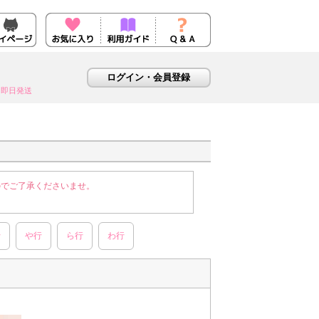
即日発送
のでご了承くださいませ。
行
や行
ら行
わ行