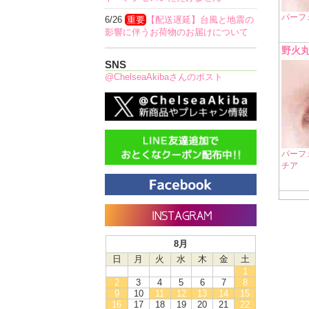
パーフ
6/26
重要
【配送遅延】台風と地震の
影響に伴うお荷物のお届けについて
野火
SNS
@ChelseaAkibaさんのポスト
パーフ
チア
8月
日
月
火
水
木
金
土
1
2
3
4
5
6
7
8
9
10
11
12
13
14
15
16
17
18
19
20
21
22