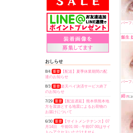
パーフ
飯生 
おしらせ
8/4
重要
【配送】夏季休業期間の配
達のお知らせ
パーフ
8/3
重要
楽天ペイ決済サービス終了
のお知らせ
紺
に
7/29
重要
【配送遅延】熊本県熊本地
方を震源とする地震によるお荷物の
お届けについて
6/30
重要
【サイトメンテナンス】07
月14日 午前01:00 - 午前07:00はサイ
トへアクセスいただけません