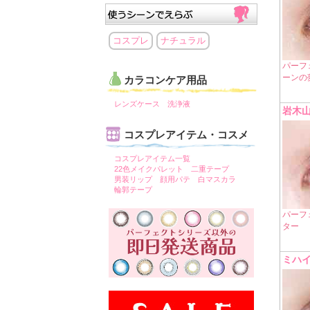
コスプレ
ナチュラル
パーフ
ーンの
カラコンケア用品
レンズケース
洗浄液
岩木山
コスプレアイテム・コスメ
コスプレアイテム一覧
22色メイクパレット
二重テープ
男装リップ
顔用パテ
白マスカラ
輪郭テープ
パーフ
ター
ミハ