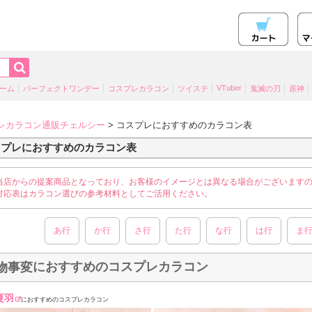
VTuber
ーム
パーフェクトワンデー
コスプレカラコン
ツイステ
鬼滅の刃
原神
レカラコン通販チェルシー
> コスプレにおすすめのカラコン表
スプレにおすすめのカラコン表
当店からの提案商品となっており、お客様のイメージとは異なる場合がございます
対応表はカラコン選びの参考材料としてご活用ください。
あ行
か行
さ行
た行
な行
は行
ま
におすすめのコスプレカラコン
物事変
夏羽
におすすめのコスプレカラコン