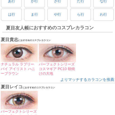
あ行
か行
さ行
た行
な行
は行
ま行
や行
ら行
わ行
におすすめのコスプレカラコン
夏目友人帳
夏目貴志
におすすめのコスプレカラコン
ナチュラル ラブリー
パーフェクトシリーズ
バイ アイリスト ハニ
コスマギア PC10 朝焼
ーブラウン
けの大地
よりマッチするカラコンを推薦
夏目レイコ
におすすめのコスプレカラコン
パーフェクトシリーズ