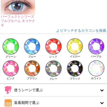
パーフェクトシリーズ
フルブルーム ネコヤナ
ギ
よりマッチするカラコンを推薦
イエロー
パープル
グリーン
ブルー
レッド
ピンク
ブラウン
ホワイト
ブラック
グレー
使うシーンで選ぶ
装着期間で選ぶ