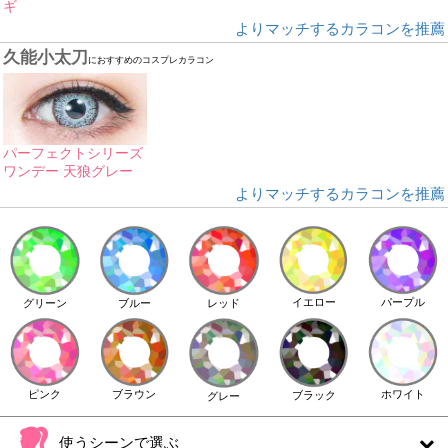
ギ
よりマッチするカラコンを推薦
久能小太刀
におすすめのコスプレカラコン
パーフェクトシリーズ
ワンデー 天狼グレー
よりマッチするカラコンを推薦
イエロー
パープル
グリーン
ブルー
レッド
ピンク
ブラウン
ホワイト
ブラック
グレー
使うシーンで選ぶ