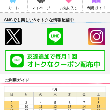
SNSでも楽しい&オトクな情報配信中
ご利用ガイド
8月
日
月
火
水
木
金
土
1
2
3
4
5
6
7
8
9
10
11
12
13
14
15