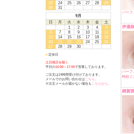
23
24
25
26
27
28
29
30
31
パーフ
9月
日
月
火
水
木
金
土
伊達
1
2
3
4
5
6
7
8
9
10
11
12
13
14
15
16
17
18
19
20
21
22
23
24
25
26
27
28
29
30
■
:定休日
土日祝日を除く
平日の
10:00～17:00
で営業しております。
パーフェ
ご注文は24時間受け付けております。
時紡ぐ
メールでのお問い合わせは
こちら。
※注文メールが届かない場合も
こちらから。
雑賀