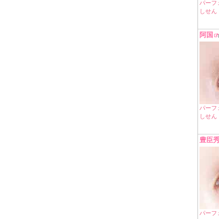
パーフ
しせん
阿国
パーフ
しせん
豊臣
パーフ