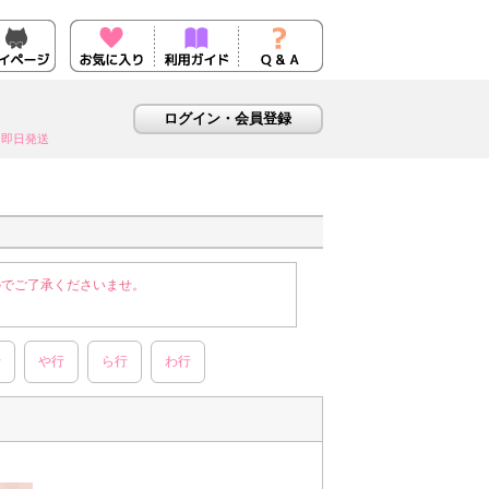
即日発送
のでご了承くださいませ。
行
や行
ら行
わ行