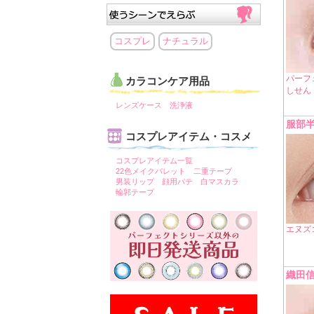
コスプレ
ナチュラル
パーフ
カラコンケア用品
しせん
レンズケース
洗浄液
服部
コスプレアイテム・コスメ
コスプレアイテム一覧
22色メイクパレット
二重テープ
男装リップ
顔用パテ
白マスカラ
輪郭テープ
エヌズ
織田