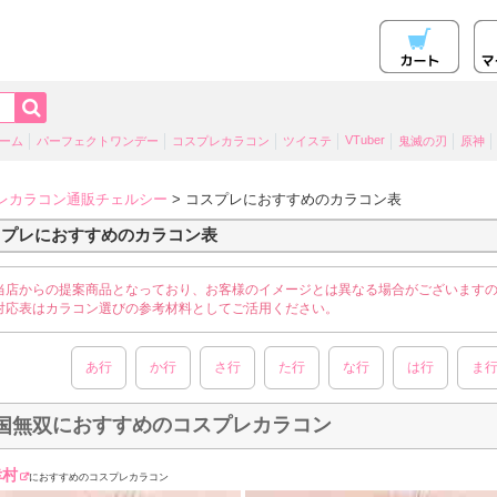
VTuber
ーム
パーフェクトワンデー
コスプレカラコン
ツイステ
鬼滅の刃
原神
レカラコン通販チェルシー
> コスプレにおすすめのカラコン表
スプレにおすすめのカラコン表
当店からの提案商品となっており、お客様のイメージとは異なる場合がございます
対応表はカラコン選びの参考材料としてご活用ください。
あ行
か行
さ行
た行
な行
は行
ま
におすすめのコスプレカラコン
国無双
幸村
におすすめのコスプレカラコン