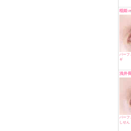
稲姫
パーフ
ギ
浅井
パーフ
しせん