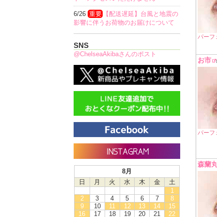
6/26
重要
【配送遅延】台風と地震の
影響に伴うお荷物のお届けについて
パーフ
SNS
@ChelseaAkibaさんのポスト
お市
パーフ
森蘭
8月
日
月
火
水
木
金
土
1
2
3
4
5
6
7
8
9
10
11
12
13
14
15
16
17
18
19
20
21
22