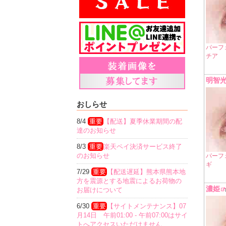
パーフ
チア
明智
おしらせ
8/4
重要
【配送】夏季休業期間の配
達のお知らせ
8/3
重要
楽天ペイ決済サービス終了
のお知らせ
パーフ
ギ
7/29
重要
【配送遅延】熊本県熊本地
方を震源とする地震によるお荷物の
濃姫
お届けについて
6/30
重要
【サイトメンテナンス】07
月14日 午前01:00 - 午前07:00はサイ
トへアクセスいただけません