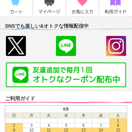
SNSでも楽しい&オトクな情報配信中
ご利用ガイド
8月
日
月
火
水
木
金
土
1
2
3
4
5
6
7
8
9
10
11
12
13
14
15