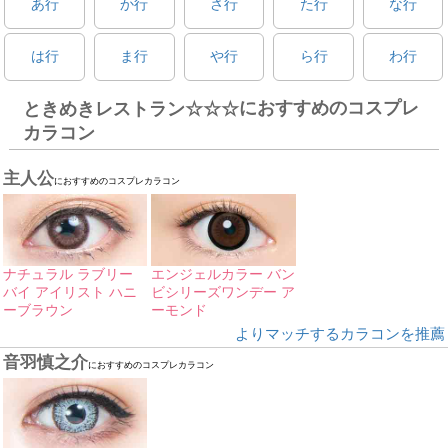
あ行
か行
さ行
た行
な行
は行
ま行
や行
ら行
わ行
におすすめのコスプレ
ときめきレストラン☆☆☆
カラコン
主人公
におすすめのコスプレカラコン
ナチュラル ラブリー
エンジェルカラー バン
バイ アイリスト ハニ
ビシリーズワンデー ア
ーブラウン
ーモンド
よりマッチするカラコンを推薦
音羽慎之介
におすすめのコスプレカラコン