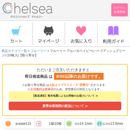
ログイン
会員登録
商品カテゴリ一覧
>
フルーリー
> フルーリー アルパカベイビー(ハーフアッシュグリー
ン) (10枚入)【取り寄せ】
ただいまご注文いただきますと、
8/08以降のお届けです。
即日発送商品 は
⚠お取り寄せ商品 は
上記よりプラス２～５”営業日”
かかります。
⚠
土日祝日は定休日
のため、翌営業日の対応となります。
【配送遅延】熊本地震によるお荷物のお届けについて ≫
夏季休業期間の配送について ≫
1日
1箱10枚
14.1mm
13.6mm
装用期間
DIA
G.DIA