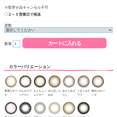
※取寄せ品キャンセル不可
２～５営業日で発送
度数
数量
カラーバリエーション
華麗なキツ
のんびりマ
もふもふハ
ぽんぽこた
あざとあざ
うるうるチ
褒められパ
ネ
ンチカン
ムスター
ぬき
らし
ワワ
ンダ