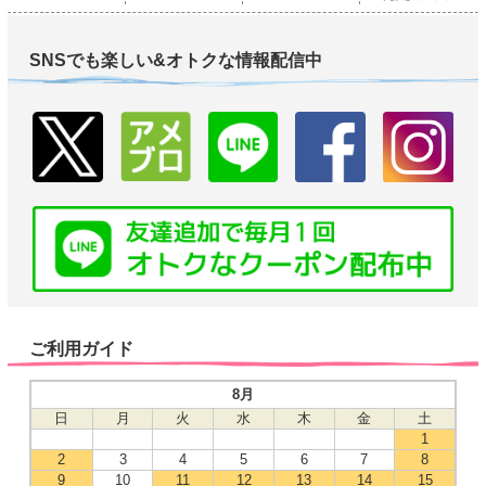
SNSでも楽しい&オトクな情報配信中
ご利用ガイド
8月
日
月
火
水
木
金
土
1
2
3
4
5
6
7
8
9
10
11
12
13
14
15