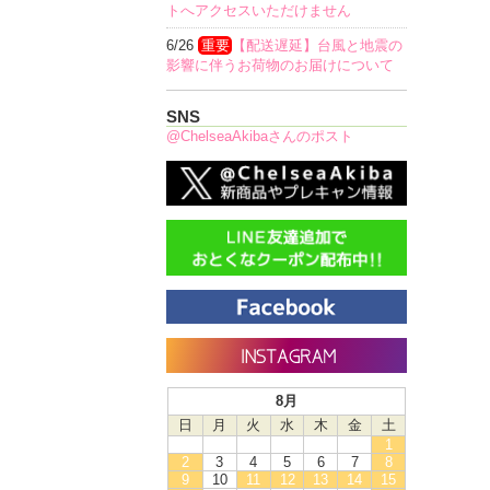
トへアクセスいただけません
6/26
重要
【配送遅延】台風と地震の
影響に伴うお荷物のお届けについて
SNS
@ChelseaAkibaさんのポスト
8月
日
月
火
水
木
金
土
1
2
3
4
5
6
7
8
9
10
11
12
13
14
15