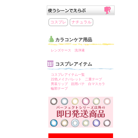
コスプレ
ナチュラル
カラコンケア用品
レンズケース
洗浄液
コスプレアイテム
コスプレアイテム一覧
22色メイクパレット
二重テープ
男装リップ
顔用パテ
白マスカラ
輪郭テープ