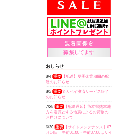
おしらせ
8/4
重要
【配送】夏季休業期間の配
達のお知らせ
8/3
重要
楽天ペイ決済サービス終了
のお知らせ
7/29
重要
【配送遅延】熊本県熊本地
方を震源とする地震によるお荷物の
お届けについて
6/30
重要
【サイトメンテナンス】07
月14日 午前01:00 - 午前07:00はサイ