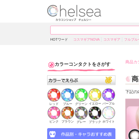
HOTワード
コスマギアNOVA
コスマギア
フルブル
商品カ
カラーコンタクトをさがす
商
下記の
イエロー
パープル
ブルー
グリーン
レッド
ピンク
ブラウン
ホワイト
ブラック
グレー