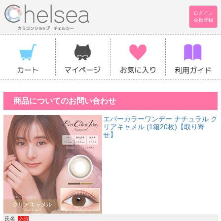
ログイン
会員登録
商品についてのお問い合わせ
エバーカラーワンデー ナチュラル ク
リアキャメル (1箱20枚)【取り寄
せ】
氏名
必須