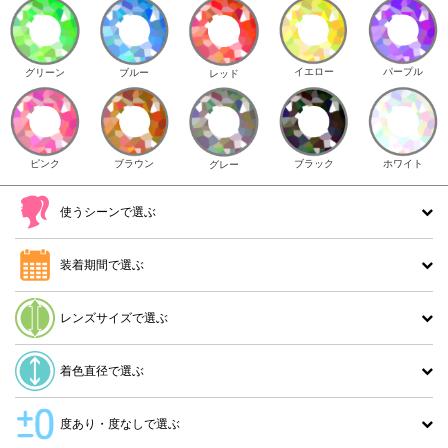
イエロー
パープル
グリーン
ブルー
レッド
ピンク
ブラウン
ホワイト
ブラック
グレー
使うシーンで選ぶ
装着期間で選ぶ
レンズサイズで選ぶ
着色直径で選ぶ
度あり・度なしで選ぶ