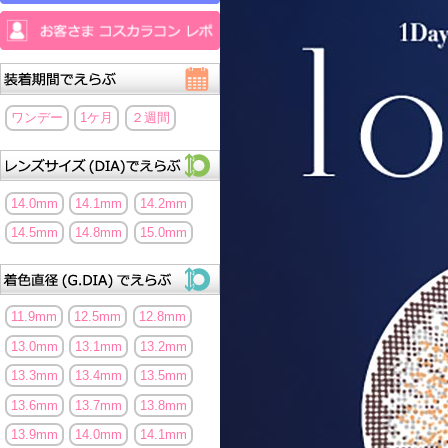
ワンデー
1ケ月
２週間
14.0mm
14.1mm
14.2mm
14.5mm
14.8mm
15.0mm
11.9mm
12.5mm
12.8mm
13.0mm
13.1mm
13.2mm
13.3mm
13.4mm
13.5mm
13.6mm
13.7mm
13.8mm
13.9mm
14.0mm
14.1mm