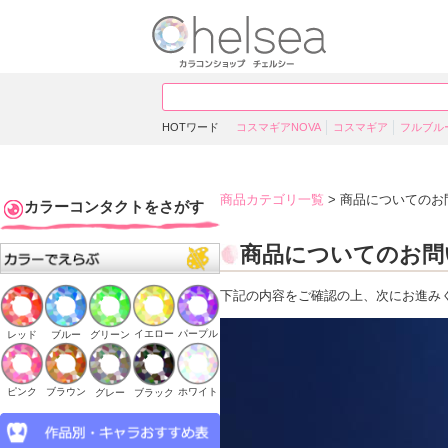
HOTワード
コスマギアNOVA
コスマギア
フルブル
商品カテゴリ一覧
> 商品についてのお
カラーコンタクトをさがす
商品についてのお問
下記の内容をご確認の上、次にお進み
イエロー
パープル
ブルー
グリーン
レッド
ピンク
ブラウン
ホワイト
ブラック
グレー