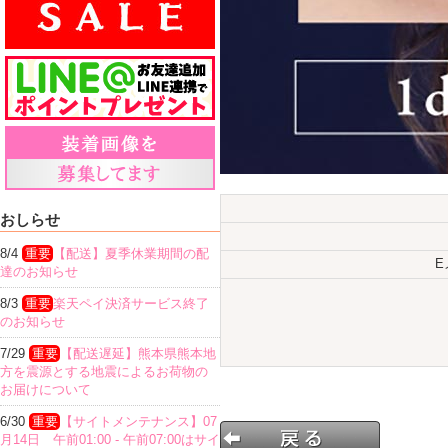
おしらせ
8/4
重要
【配送】夏季休業期間の配
E
達のお知らせ
8/3
重要
楽天ペイ決済サービス終了
のお知らせ
7/29
重要
【配送遅延】熊本県熊本地
方を震源とする地震によるお荷物の
お届けについて
6/30
重要
【サイトメンテナンス】07
月14日 午前01:00 - 午前07:00はサイ