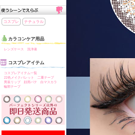
コスプレ
ナチュラル
カラコンケア用品
レンズケース
洗浄液
コスプレアイテム
コスプレアイテム一覧
22色メイクパレット
二重テープ
男装リップ
顔用パテ
白マスカラ
輪郭テープ