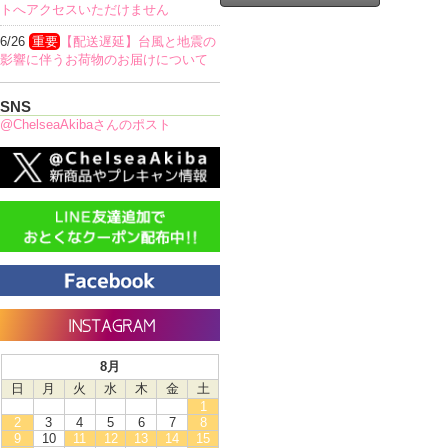
トへアクセスいただけません
6/26
重要
【配送遅延】台風と地震の
影響に伴うお荷物のお届けについて
SNS
@ChelseaAkibaさんのポスト
8月
日
月
火
水
木
金
土
1
2
3
4
5
6
7
8
9
10
11
12
13
14
15