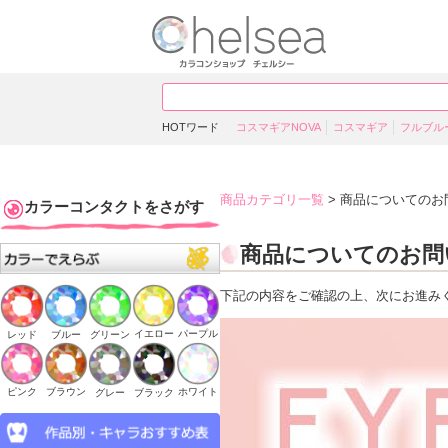
HOTワード
コスマギアNOVA
コスマギア
フルブル
商品カテゴリ一覧
> 商品についてのお
カラーコンタクトをさがす
商品についてのお問
下記の内容をご確認の上、次にお進み
イエロー
パープル
ブルー
グリーン
レッド
ピンク
ブラウン
ホワイト
ブラック
グレー