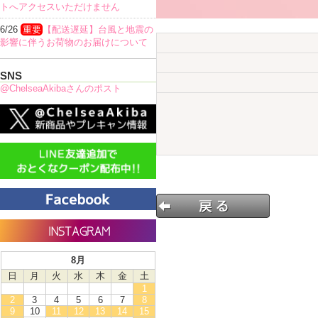
トへアクセスいただけません
6/26
重要
【配送遅延】台風と地震の
影響に伴うお荷物のお届けについて
SNS
@ChelseaAkibaさんのポスト
8月
日
月
火
水
木
金
土
1
2
3
4
5
6
7
8
9
10
11
12
13
14
15