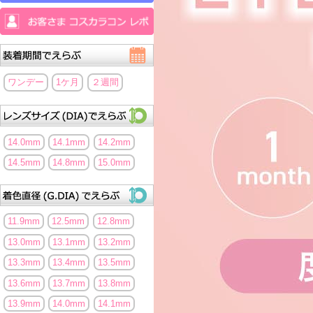
ワンデー
1ケ月
２週間
14.0mm
14.1mm
14.2mm
14.5mm
14.8mm
15.0mm
11.9mm
12.5mm
12.8mm
13.0mm
13.1mm
13.2mm
13.3mm
13.4mm
13.5mm
13.6mm
13.7mm
13.8mm
13.9mm
14.0mm
14.1mm