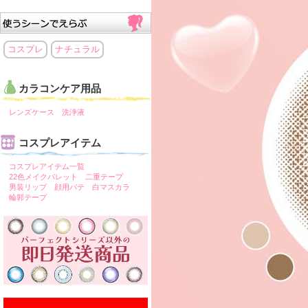
コスプレ
ナチュラル
カラコンケア用品
レンズケース
洗浄液
コスプレアイテム
コスプレアイテム一覧
22色メイクパレット
二重テープ
男装リップ
顔用パテ
白マスカラ
輪郭テープ