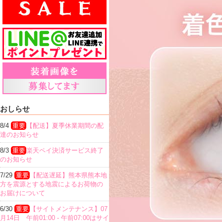
おしらせ
8/4
重要
【配送】夏季休業期間の配
達のお知らせ
8/3
重要
楽天ペイ決済サービス終了
のお知らせ
7/29
重要
【配送遅延】熊本県熊本地
方を震源とする地震によるお荷物の
お届けについて
6/30
重要
【サイトメンテナンス】07
月14日 午前01:00 - 午前07:00はサイ