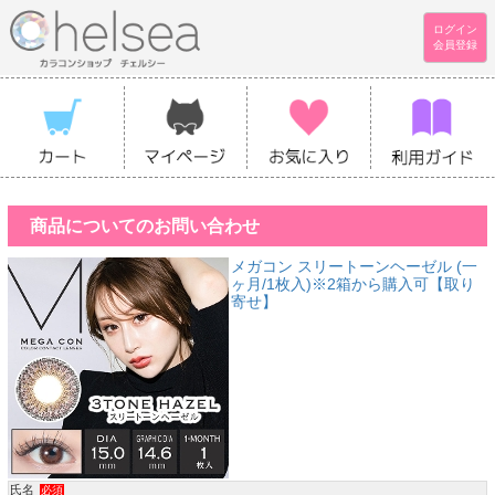
ログイン
会員登録
商品についてのお問い合わせ
メガコン スリートーンヘーゼル (一
ヶ月/1枚入)※2箱から購入可【取り
寄せ】
氏名
必須