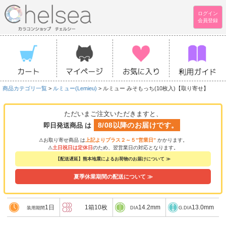
ログイン
会員登録
商品カテゴリ一覧
>
ルミュー(Lemieu)
> ルミュー みそもっち(10枚入)【取り寄せ】
ただいまご注文いただきますと、
8/08以降のお届けです。
即日発送商品 は
⚠お取り寄せ商品 は
上記よりプラス２～５”営業日”
かかります。
⚠
土日祝日は定休日
のため、翌営業日の対応となります。
【配送遅延】熊本地震によるお荷物のお届けについて ≫
夏季休業期間の配送について ≫
1日
1箱10枚
14.2mm
13.0mm
装用期間
DIA
G.DIA