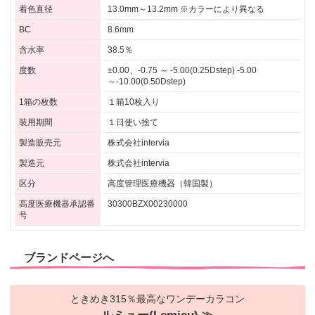
着色直径
13.0mm～13.2mm ※カラーにより異なる
BC
8.6mm
含水率
38.5％
度数
±0.00、-0.75 ～ -5.00(0.25Dstep) -5.00
～-10.00(0.50Dstep)
1箱の枚数
１箱10枚入り
装用期間
１日使い捨て
製造販売元
株式会社intervia
製造元
株式会社intervia
区分
高度管理医療機器（韓国製）
高度医療機器承認番
30300BZX00230000
号
ブランドページへ
ときめき315％最高なワンデーカラコン