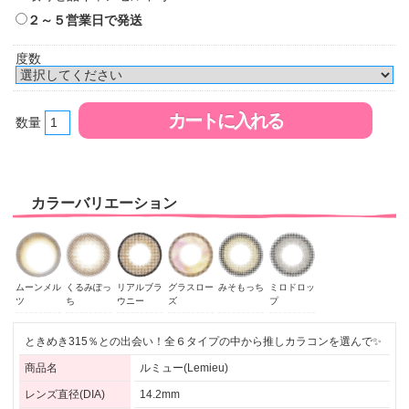
２～５営業日で発送
度数
数量
カラーバリエーション
ムーンメル
くるみぽっ
リアルブラ
グラスロー
みそもっち
ミロドロッ
ツ
ち
ウニー
ズ
プ
ときめき315％との出会い！全６タイプの中から推しカラコンを選んで✨
商品名
ルミュー(Lemieu)
レンズ直径(DIA)
14.2mm