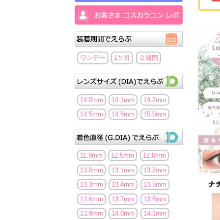
ワンデー
1ケ月
２週間
14.0mm
14.1mm
14.2mm
14.5mm
14.8mm
15.0mm
11.9mm
12.5mm
12.8mm
13.0mm
13.1mm
13.2mm
13.3mm
13.4mm
13.5mm
13.6mm
13.7mm
13.8mm
13.9mm
14.0mm
14.1mm