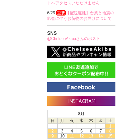
トへアクセスいただけません
6/26
重要
【配送遅延】台風と地震の
影響に伴うお荷物のお届けについて
SNS
@ChelseaAkibaさんのポスト
8月
日
月
火
水
木
金
土
1
2
3
4
5
6
7
8
9
10
11
12
13
14
15