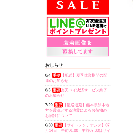
おしらせ
8/4
重要
【配送】夏季休業期間の配
達のお知らせ
8/3
重要
楽天ペイ決済サービス終了
のお知らせ
7/29
重要
【配送遅延】熊本県熊本地
方を震源とする地震によるお荷物の
お届けについて
6/30
重要
【サイトメンテナンス】07
月14日 午前01:00 - 午前07:00はサイ