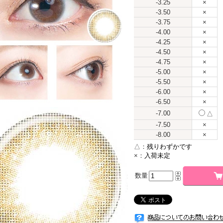
-3.25
×
-3.50
×
-3.75
×
-4.00
×
-4.25
×
-4.50
×
-4.75
×
-5.00
×
-5.50
×
-6.00
×
-6.50
×
-7.00
△
-7.50
×
-8.00
×
△：
残りわずかです
×：
入荷未定
数量