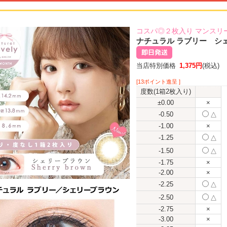
コスパ◎２枚入り マンスリ
ナチュラル ラブリー シェ
当店特別価格
1,375円
(税込)
[13ポイント進呈 ]
度数(1箱2枚入り)
±0.00
×
-0.50
△
-1.00
×
-1.25
△
-1.50
△
-1.75
×
-2.00
×
-2.25
△
-2.50
△
-2.75
×
-3.00
×