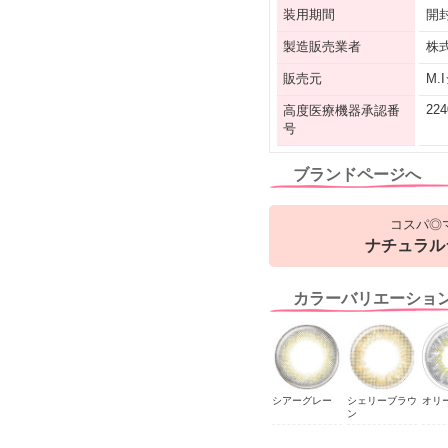
装用期間
開
製造販売業者
株式
販売元
M.
224
高度医療機器承認番
号
ブランドページへ
コスパ◎
ナチュラル
カラーバリエーショ
シアーグレー
シェリーブラウ
オリ
ン