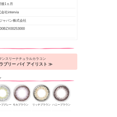
封後1ヵ月
会社intervia
Iジャパン株式会社
00BZX00253000
マンスリーナチュラルカラコン
ラブリー バイ アイリスト ≫
ン
ーブグレー
モカブラウン
リッチブラウン
ハニーブラウン