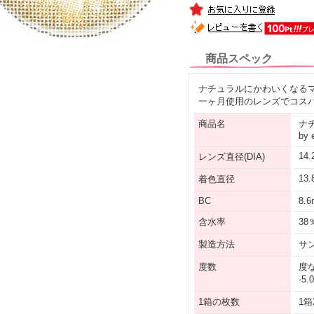
商品スペック
ナチュラルにかわいくなる
一ヶ月使用のレンズでコスパも
商品名
ナチ
by 
14
レンズ直径(DIA)
13
着色直径
BC
8.
含水率
38
製造方法
サ
度数
度な
-5
1箱の枚数
1箱