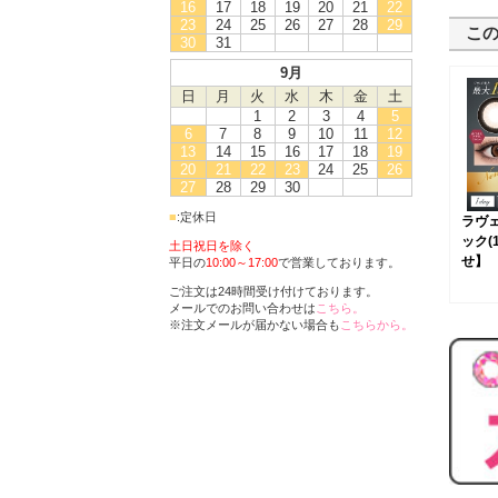
16
17
18
19
20
21
22
23
24
25
26
27
28
29
こ
30
31
9月
日
月
火
水
木
金
土
1
2
3
4
5
6
7
8
9
10
11
12
13
14
15
16
17
18
19
20
21
22
23
24
25
26
27
28
29
30
■
:定休日
ラヴ
ック(
土日祝日を除く
せ】
平日の
10:00～17:00
で営業しております。
ご注文は24時間受け付けております。
メールでのお問い合わせは
こちら。
※注文メールが届かない場合も
こちらから。