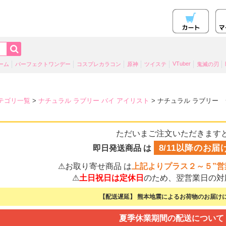
VTuber
ーム
パーフェクトワンデー
コスプレカラコン
原神
ツイステ
鬼滅の刃
テゴリ一覧
>
ナチュラル ラブリー バイ アイリスト
> ナチュラル ラブリー 
ただいまご注文いただきます
8/11以降のお届
即日発送商品 は
⚠お取り寄せ商品 は
上記よりプラス２～５”営
⚠
土日祝日は定休日
のため、翌営業日の対
【配送遅延】 熊本地震によるお荷物のお届けに
夏季休業期間の配送について