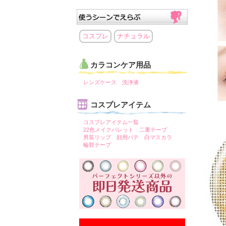
コスプレ
ナチュラル
カラコンケア用品
レンズケース
洗浄液
コスプレアイテム
コスプレアイテム一覧
22色メイクパレット
二重テープ
男装リップ
顔用パテ
白マスカラ
輪郭テープ