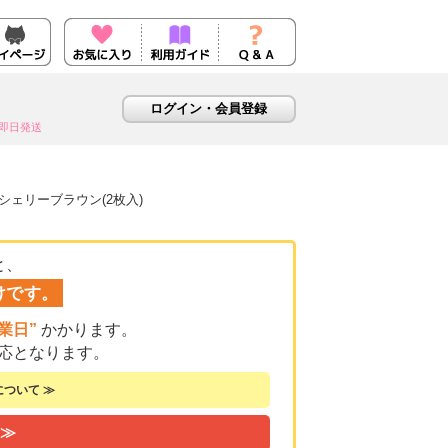
即日発送
シェリーブラウン(2枚入)
と、
けです。
業日”
かかります。
応となります。
ついて ≫
 ≫