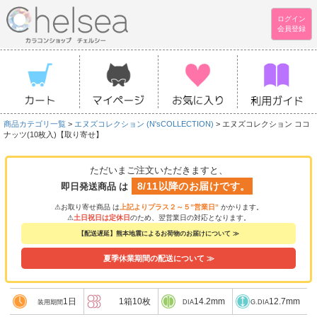
ログイン
会員登録
商品カテゴリ一覧
>
エヌズコレクション (N'sCOLLECTION)
> エヌズコレクション ココ
ナッツ(10枚入)【取り寄せ】
ただいまご注文いただきますと、
8/11以降のお届けです。
即日発送商品 は
⚠お取り寄せ商品 は
上記よりプラス２～５”営業日”
かかります。
⚠
土日祝日は定休日
のため、翌営業日の対応となります。
【配送遅延】熊本地震によるお荷物のお届けについて ≫
夏季休業期間の配送について ≫
1日
1箱10枚
14.2mm
12.7mm
装用期間
DIA
G.DIA