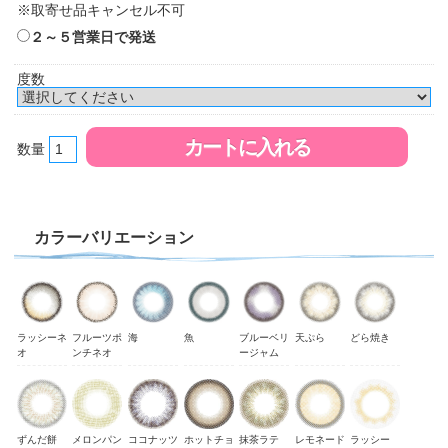
※取寄せ品キャンセル不可
２～５営業日で発送
度数
数量
カラーバリエーション
ラッシーネ
フルーツポ
海
魚
ブルーベリ
天ぷら
どら焼き
オ
ンチネオ
ージャム
ずんだ餅
メロンパン
ココナッツ
ホットチョ
抹茶ラテ
レモネード
ラッシー