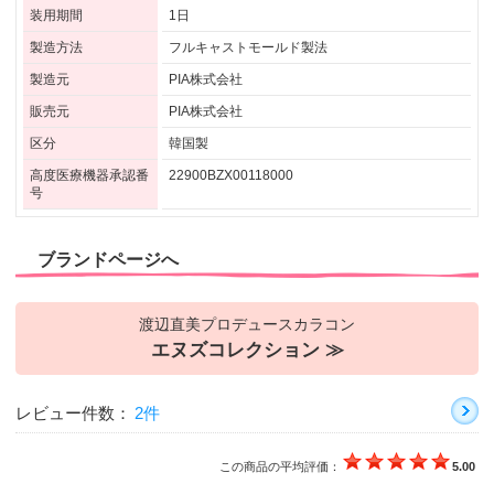
装用期間
1日
製造方法
フルキャストモールド製法
製造元
PIA株式会社
販売元
PIA株式会社
区分
韓国製
高度医療機器承認番
22900BZX00118000
号
ブランドページへ
渡辺直美プロデュースカラコン
エヌズコレクション ≫
レビュー件数：
2件
この商品の平均評価：
5.00