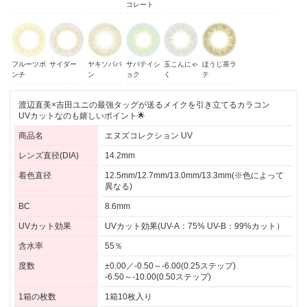
コレート
フルーツポ
サイダー
ヤキソバパ
サバテイシ
玉こんにゃ
ほうじ茶ラ
ンチ
ン
ョク
く
テ
渡辺直美×吉田ユニの最強タッグが送るメイクを引き立てるカラコン
UVカットなのも嬉しいポイント🌟
商品名
エヌズコレクション UV
レンズ直径(DIA)
14.2mm
着色直径
12.5mm/12.7mm/13.0mm/13.3mm(※色によって
異なる)
BC
8.6mm
UVカット効果
UVカット効果(UV-A：75% UV-B：99%カット）
含水率
55％
度数
±0.00／-0.50～-6.00(0.25ステップ)
-6.50～-10.00(0.50ステップ)
1箱の枚数
1箱10枚入り