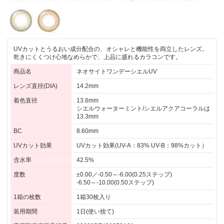
UVカットとうるおい成分配合の、オシャレと機能性を両立したレンズ。
乾きにくくつけ心地なめらかで、上品に盛れるカラコンです。
商品名
ネオサイトワンデーシエルUV
レンズ直径(DIA)
14.2mm
着色直径
13.6mm
シエルウォーターミント/シエルアクアコーラルは
13.3mm
BC
8.60mm
UVカット効果
UVカット効果(UV-A：83% UV-B：98%カット）
含水率
42.5%
度数
±0.00／-0.50～-6.00(0.25ステップ)
-6.50～-10.00(0.50ステップ)
1箱の枚数
1箱30枚入り
装用期間
1日(使い捨て)