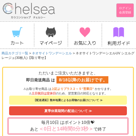
ログイン
会員登録
商品カテゴリ一覧
>
ネオサイトワンデーシエル
> ネオサイトワンデーシエルUV シエルグ
レージュ(30枚入)【取り寄せ】
ただいまご注文いただきますと、
8/18以降のお届けです。
即日発送商品 は
⚠お取り寄せ商品 は
上記よりプラス２～５”営業日”
かかります。
⚠
土日祝日は定休日
のため、翌営業日の対応となります。
【配送遅延】熊本地震によるお荷物のお届けについて ≫
夏季休業期間の配送について ≫
毎月10日 はポイント10倍💝
＜0日と14時間0分3秒＞
あと
で終了