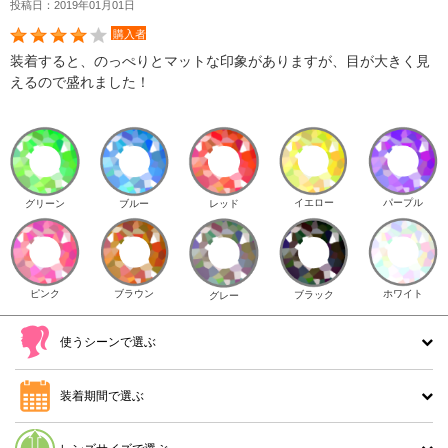
投稿日：2019年01月01日
購入者
装着すると、のっぺりとマットな印象がありますが、目が大きく見
えるので盛れました！
イエロー
パープル
グリーン
ブルー
レッド
ピンク
ブラウン
ホワイト
ブラック
グレー
使うシーンで選ぶ
装着期間で選ぶ