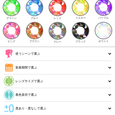
イエロー
パープル
グリーン
ブルー
レッド
ピンク
ブラウン
ホワイト
ブラック
グレー
使うシーンで選ぶ
装着期間で選ぶ
レンズサイズで選ぶ
着色直径で選ぶ
度あり・度なしで選ぶ