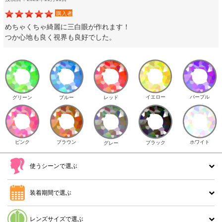
購入者
めちゃくちゃ綺麗に三白眼が作れます！
つか心地も良く視界も良好でした。
イエロー
パープル
グリーン
ブルー
レッド
ピンク
ブラウン
ホワイト
ブラック
グレー
使うシーンで選ぶ
装着期間で選ぶ
レンズサイズで選ぶ