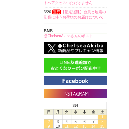
トへアクセスいただけません
6/26
重要
【配送遅延】台風と地震の
影響に伴うお荷物のお届けについて
SNS
@ChelseaAkibaさんのポスト
8月
日
月
火
水
木
金
土
1
2
3
4
5
6
7
8
9
10
11
12
13
14
15