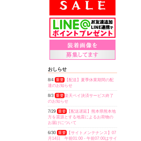
おしらせ
8/4
重要
【配送】夏季休業期間の配
達のお知らせ
8/3
重要
楽天ペイ決済サービス終了
のお知らせ
7/29
重要
【配送遅延】熊本県熊本地
方を震源とする地震によるお荷物の
お届けについて
6/30
重要
【サイトメンテナンス】07
月14日 午前01:00 - 午前07:00はサイ