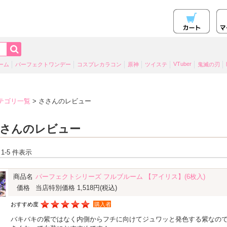
VTuber
ーム
パーフェクトワンデー
コスプレカラコン
原神
ツイステ
鬼滅の刃
テゴリ一覧
> ささんのレビュー
さんのレビュー
 1-5 件表示
商品名
パーフェクトシリーズ フルブルーム 【アイリス】(6枚入)
価格
当店特別価格 1,518円
(税込)
おすすめ度
購入者
バキバキの紫ではなく内側からフチに向けてジュワッと発色する紫なの