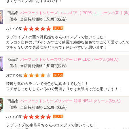
きくなって女装におすすめです！
商品名
パーフェクトシリーズ コスマギア【 PC05 ユニコーンの夢 】(6
価格
当店特別価格 1,518円
(税込)
おすすめ度
購入者
ラブライブ！の西木野真姫ちゃんのコスプレで使いました！
カラコン自体のデザインがすごく綺麗で絶妙な紫色ですごく可愛かった
フチがないので男装女装どちらでも使いやすいと思います！
商品名
パーフェクトシリーズワンデー 江戸 EDO パープル(6枚入)
価格
当店特別価格 1,518円
(税込)
おすすめ度
購入者
綺麗な紫のカラコンで発色が写真通りでした！！
フチがしっかりしているので男装よりかは女装向けだと思います！！
商品名
パーフェクトシリーズワンデー 翡翠 HISUI グリーン(6枚入)
価格
当店特別価格 1,518円
(税込)
おすすめ度
購入者
ラブライブ!の東條希ちゃんのコスプレで使いました！