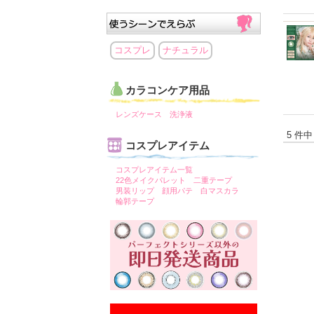
コスプレ
ナチュラル
カラコンケア用品
レンズケース
洗浄液
5 件中
コスプレアイテム
コスプレアイテム一覧
22色メイクパレット
二重テープ
男装リップ
顔用パテ
白マスカラ
輪郭テープ