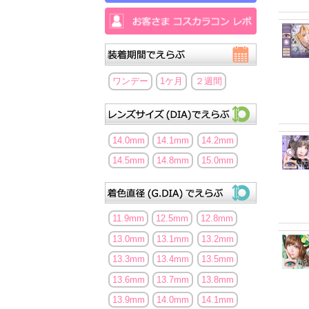
ワンデー
1ケ月
２週間
14.0mm
14.1mm
14.2mm
14.5mm
14.8mm
15.0mm
11.9mm
12.5mm
12.8mm
13.0mm
13.1mm
13.2mm
13.3mm
13.4mm
13.5mm
13.6mm
13.7mm
13.8mm
13.9mm
14.0mm
14.1mm