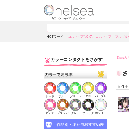
HOTワード
コスマギアNOVA
コスマギア
フルブル
商品カ
カラーコンタクトをさがす
さ
5 件中
イエロー
パープル
ブルー
グリーン
レッド
ピンク
ブラウン
ホワイト
ブラック
グレー