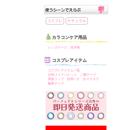
コスプレ
ナチュラル
カラコンケア用品
レンズケース
洗浄液
コスプレアイテム
コスプレアイテム一覧
22色メイクパレット
二重テープ
男装リップ
顔用パテ
白マスカラ
輪郭テープ