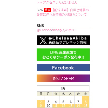
トへアクセスいただけません
6/26
重要
【配送遅延】台風と地震の
影響に伴うお荷物のお届けについて
SNS
@ChelseaAkibaさんのポスト
8月
日
月
火
水
木
金
土
1
2
3
4
5
6
7
8
9
10
11
12
13
14
15