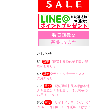
おしらせ
8/4
重要
【配送】夏季休業期間の配
達のお知らせ
8/3
重要
楽天ペイ決済サービス終了
のお知らせ
7/29
重要
【配送遅延】熊本県熊本地
方を震源とする地震によるお荷物の
お届けについて
6/30
重要
【サイトメンテナンス】07
月14日 午前01:00 - 午前07:00はサイ