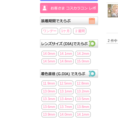
ワンデー
1ケ月
２週間
2 件中
14.0mm
14.1mm
14.2mm
14.5mm
14.8mm
15.0mm
11.9mm
12.5mm
12.8mm
13.0mm
13.1mm
13.2mm
13.3mm
13.4mm
13.5mm
13.6mm
13.7mm
13.8mm
13.9mm
14.0mm
14.1mm