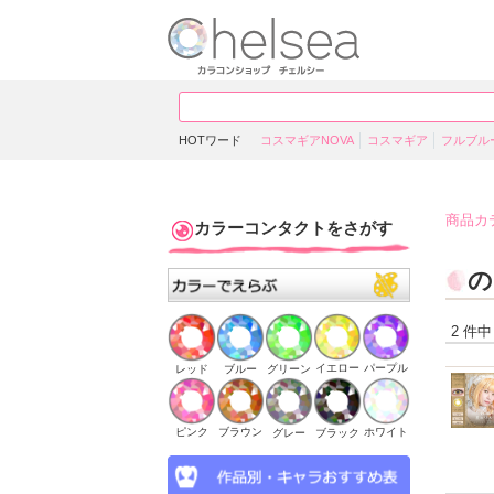
HOTワード
コスマギアNOVA
コスマギア
フルブル
商品カ
カラーコンタクトをさがす
の
2 件中
イエロー
パープル
ブルー
グリーン
レッド
ピンク
ブラウン
ホワイト
ブラック
グレー