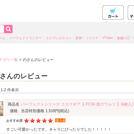
VTuber
ーム
パーフェクトワンデー
コスプレカラコン
原神
ツイステ
鬼滅の刃
テゴリ一覧
> のさんのレビュー
さんのレビュー
 1-2 件表示
商品名
パーフェクトシリーズ コスマギア【 PC04 星のワルツ 】(6枚入)
価格
当店特別価格 1,518円
(税込)
おすすめ度
購入者
すごい可愛かったです。キャラにぴったりでした！！！！！