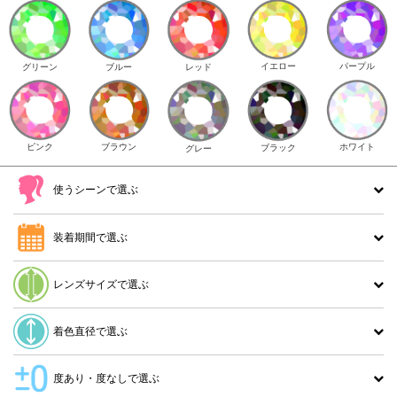
イエロー
パープル
グリーン
ブルー
レッド
ピンク
ブラウン
ホワイト
ブラック
グレー
使うシーンで選ぶ
装着期間で選ぶ
レンズサイズで選ぶ
着色直径で選ぶ
度あり・度なしで選ぶ