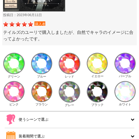
投稿日：2023年06月11日
購入者
テイルズのユーリで購入しましたが、自然でキャラのイメージに合
ってよかったです。
イエロー
パープル
グリーン
ブルー
レッド
ピンク
ブラウン
ホワイト
ブラック
グレー
使うシーンで選ぶ
装着期間で選ぶ