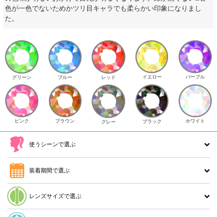
色が一色でないためかツリ目キャラでも柔らかい印象になりまし
た。
イエロー
パープル
グリーン
ブルー
レッド
ピンク
ブラウン
ホワイト
ブラック
グレー
使うシーンで選ぶ
装着期間で選ぶ
レンズサイズで選ぶ