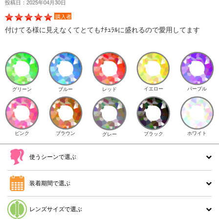
投稿日：2025年04月30日
購入者
付けてる様に見えなくてとてもﾅﾁｭﾗﾙに盛れるので愛用してます
イエロー
パープル
グリーン
ブルー
レッド
ピンク
ブラウン
ホワイト
ブラック
グレー
使うシーンで選ぶ
装着期間で選ぶ
レンズサイズで選ぶ