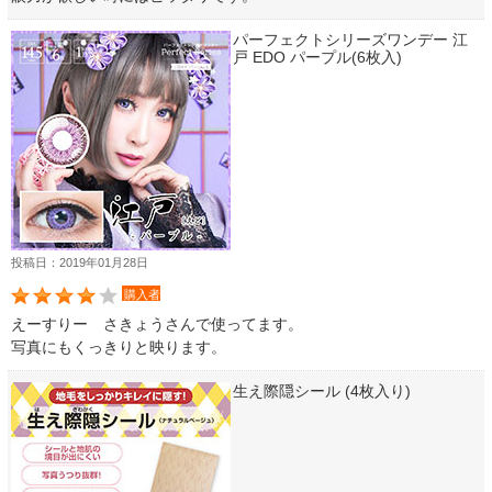
パーフェクトシリーズワンデー 江
戸 EDO パープル(6枚入)
投稿日：2019年01月28日
購入者
えーすりー さきょうさんで使ってます。
写真にもくっきりと映ります。
生え際隠シール (4枚入り)