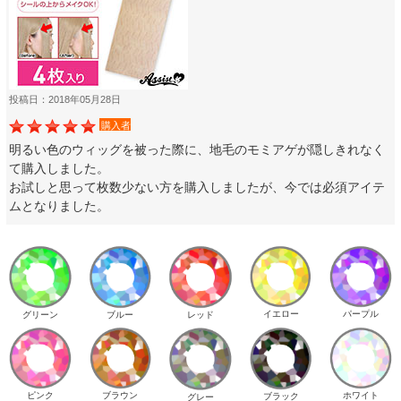
投稿日：2018年05月28日
購入者
明るい色のウィッグを被った際に、地毛のモミアゲが隠しきれなく
て購入しました。
お試しと思って枚数少ない方を購入しましたが、今では必須アイテ
ムとなりました。
イエロー
パープル
グリーン
ブルー
レッド
ピンク
ブラウン
ホワイト
ブラック
グレー