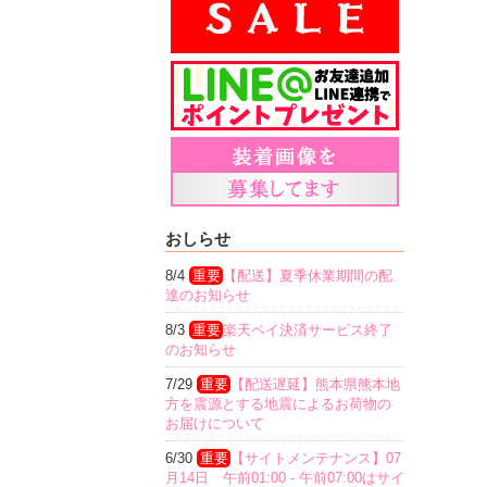
おしらせ
8/4
重要
【配送】夏季休業期間の配
達のお知らせ
8/3
重要
楽天ペイ決済サービス終了
のお知らせ
7/29
重要
【配送遅延】熊本県熊本地
方を震源とする地震によるお荷物の
お届けについて
6/30
重要
【サイトメンテナンス】07
月14日 午前01:00 - 午前07:00はサイ