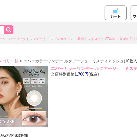
VTuber
ーム
パーフェクトワンデー
コスプレカラコン
原神
ツイステ
鬼滅の刃
テゴリ一覧
> エバーカラーワンデー ルクアージュ ミスティアッシュ(10枚
エバーカラーワンデー ルクアージュ ミステ
当店特別価格
1,760円
(税込)
商品の平均評価