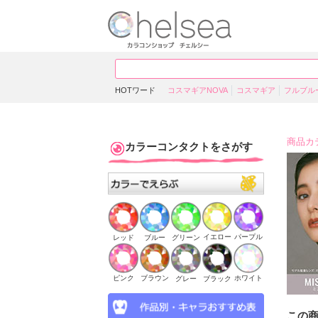
HOTワード
コスマギアNOVA
コスマギア
フルブル
商品カ
カラーコンタクトをさがす
イエロー
パープル
ブルー
グリーン
レッド
ピンク
ブラウン
ホワイト
ブラック
グレー
この