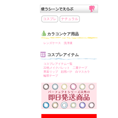
コスプレ
ナチュラル
カラコンケア用品
レンズケース
洗浄液
コスプレアイテム
コスプレアイテム一覧
22色メイクパレット
二重テープ
男装リップ
顔用パテ
白マスカラ
輪郭テープ