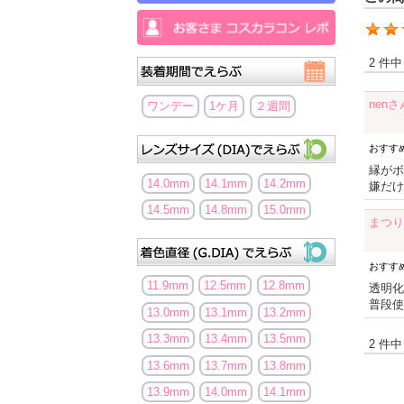
2 件中
nen
ワンデー
1ケ月
２週間
おすす
縁がボ
14.0mm
14.1mm
14.2mm
嫌だけ
14.5mm
14.8mm
15.0mm
まつり
おすす
11.9mm
12.5mm
12.8mm
透明化
普段使
13.0mm
13.1mm
13.2mm
13.3mm
13.4mm
13.5mm
2 件中
13.6mm
13.7mm
13.8mm
13.9mm
14.0mm
14.1mm