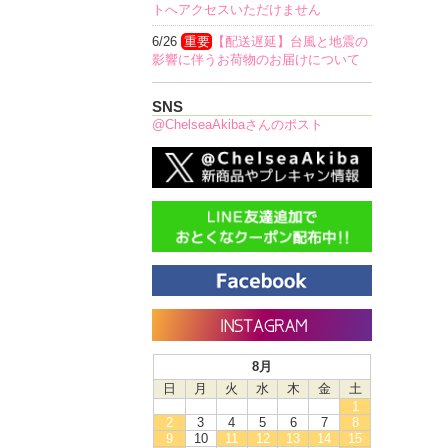
トへアクセスいただけません
6/26
重要
【配送遅延】台風と地震の
影響に伴うお荷物のお届けについて
SNS
@ChelseaAkibaさんのポスト
8月
日
月
火
水
木
金
土
1
2
3
4
5
6
7
8
9
10
11
12
13
14
15