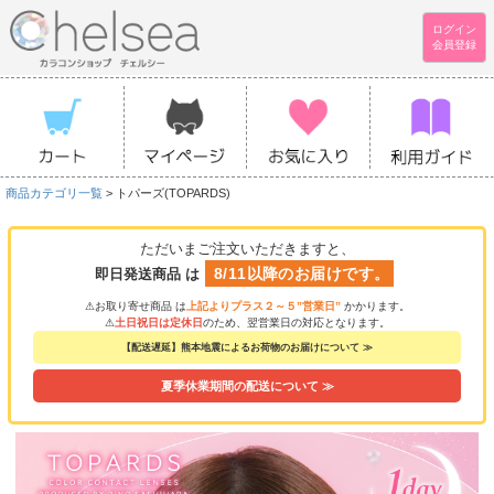
ログイン
会員登録
商品カテゴリ一覧
> トパーズ(TOPARDS)
ただいまご注文いただきますと、
8/11以降のお届けです。
即日発送商品 は
⚠お取り寄せ商品 は
上記よりプラス２～５”営業日”
かかります。
⚠
土日祝日は定休日
のため、翌営業日の対応となります。
【配送遅延】熊本地震によるお荷物のお届けについて ≫
夏季休業期間の配送について ≫