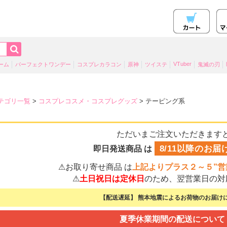
VTuber
ーム
パーフェクトワンデー
コスプレカラコン
原神
ツイステ
鬼滅の刃
テゴリ一覧
>
コスプレコスメ・コスプレグッズ
> テーピング系
ただいまご注文いただきます
8/11以降のお届
即日発送商品 は
⚠お取り寄せ商品 は
上記よりプラス２～５”営
⚠
土日祝日は定休日
のため、翌営業日の対
【配送遅延】 熊本地震によるお荷物のお届けに
夏季休業期間の配送について