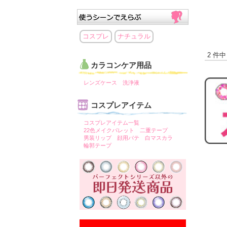
コスプレ
ナチュラル
2 件中
カラコンケア用品
レンズケース
洗浄液
コスプレアイテム
コスプレアイテム一覧
22色メイクパレット
二重テープ
男装リップ
顔用パテ
白マスカラ
輪郭テープ