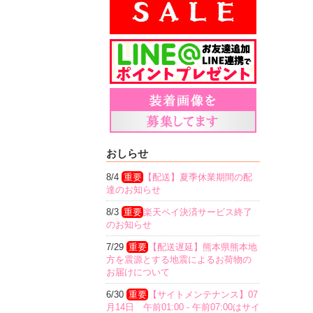
おしらせ
8/4
重要
【配送】夏季休業期間の配
達のお知らせ
8/3
重要
楽天ペイ決済サービス終了
のお知らせ
7/29
重要
【配送遅延】熊本県熊本地
方を震源とする地震によるお荷物の
お届けについて
6/30
重要
【サイトメンテナンス】07
月14日 午前01:00 - 午前07:00はサイ