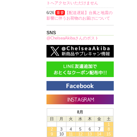
トへアクセスいただけません
6/26
重要
【配送遅延】台風と地震の
影響に伴うお荷物のお届けについて
SNS
@ChelseaAkibaさんのポスト
8月
日
月
火
水
木
金
土
1
2
3
4
5
6
7
8
9
10
11
12
13
14
15