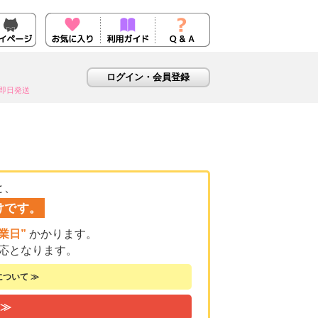
即日発送
と、
けです。
業日”
かかります。
応となります。
ついて ≫
 ≫