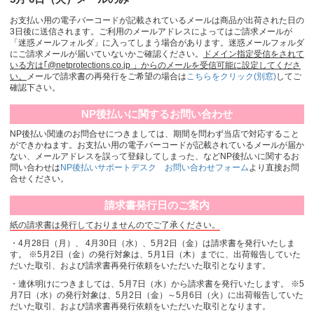
お支払い用の電子バーコードが記載されているメールは商品が出荷された日の
3日後に送信されます。ご利用のメールアドレスによってはご請求メールが
「迷惑メールフォルダ」に入ってしまう場合があります。迷惑メールフォルダ
にご請求メールが届いていないかご確認ください。
ドメイン指定受信をされて
いる方は｢@netprotections.co.jp 」からのメールを受信可能に設定してくださ
い。
メールで請求書の再発行をご希望の場合は
こちらをクリック(別窓)
してご
確認下さい。
NP後払いに関するお問い合わせ
NP後払い関連のお問合せにつきましては、期間を問わず当店で対応すること
ができかねます。お支払い用の電子バーコードが記載されているメールが届か
ない、メールアドレスを誤って登録してしまった、などNP後払いに関するお
問い合わせは
NP後払いサポートデスク お問い合わせフォーム
より直接お問
合せください。
請求書発行日のご案内
紙の請求書は発行しておりませんのでご了承ください。
・4月28日（月）、 4月30日（水）、5月2日（金）は請求書を発行いたしま
す。 ※5月2日（金）の発行対象は、5月1日（木）までに、出荷報告していた
だいた取引、および請求書再発行依頼をいただいた取引となります。
・連休明けにつきましては、5月7日（水）から請求書を発行いたします。 ※5
月7日（水）の発行対象は、5月2日（金）～5月6日（火）に出荷報告していた
だいた取引、および請求書再発行依頼をいただいた取引となります。