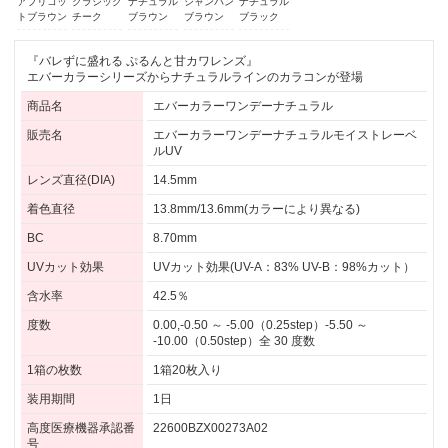
アプリコッ
クラシック
ナチュラル
シャンパン
ナチュラル
トブラウン
チーク
ブラウン
ブラウン
ブラック
『バレずに盛れる ぷるんと甘カワレンズ』
エバーカラーシリーズからナチュラルラインのカラコンが登場
商品名
エバーカラーワンデーナチュラル
販売名
エバーカラーワンデーナチュラルモイストレーベ
ルUV
レンズ直径(DIA)
14.5mm
着色直径
13.8mm/13.6mm(カラーにより異なる)
BC
8.70mm
UVカット効果
UVカット効果(UV-A：83% UV-B：98%カット）
含水率
42.5％
度数
0.00,-0.50 ～ -5.00（0.25step）-5.50 ～
-10.00（0.50step）全 30 度数
1箱の枚数
1箱20枚入り
装用期間
1日
高度医療機器承認番
22600BZX00273A02
号