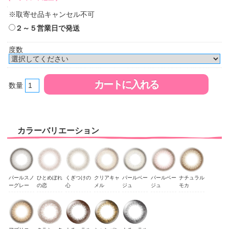
※取寄せ品キャンセル不可
２～５営業日で発送
度数
数量
カラーバリエーション
パールスノ
ひとめぼれ
くぎつけの
クリアキャ
パールベー
パールベー
ナチュラル
ーグレー
の恋
心
メル
ジュ
ジュ
モカ