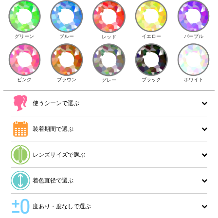
イエロー
パープル
グリーン
ブルー
レッド
ピンク
ブラウン
ホワイト
ブラック
グレー
使うシーンで選ぶ
装着期間で選ぶ
レンズサイズで選ぶ
着色直径で選ぶ
度あり・度なしで選ぶ