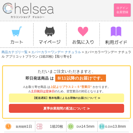
ログイン
会員登録
商品カテゴリ一覧
>
エバーカラーワンデー ナチュラル
> エバーカラーワンデー ナチュラ
ル アプリコットブラウン (1箱20枚)【取り寄せ】
ただいまご注文いただきますと、
8/11以降のお届けです。
即日発送商品 は
⚠お取り寄せ商品 は
上記よりプラス２～５”営業日”
かかります。
⚠
土日祝日は定休日
のため、翌営業日の対応となります。
【配送遅延】熊本地震によるお荷物のお届けについて ≫
夏季休業期間の配送について ≫
1日
1箱20枚
14.5mm
13.8mm
装用期間
DIA
G.DIA