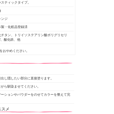
いスティックタイプ。
g
レンジ
本製・化粧品登録済
化チタン、トリイソステアリン酸ポリグリセリ
-2、酸化鉄、他
をおやめください。
繰出し隠したい部分に直接塗ります。
ながら馴染ませてください。
デーションやパウダーをのせてカラーを整えて完
ススメ