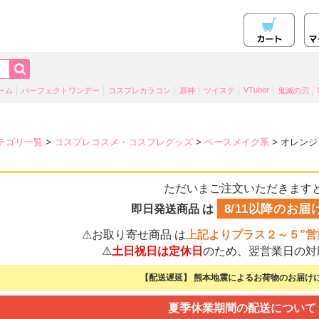
VTuber
ーム
パーフェクトワンデー
コスプレカラコン
原神
ツイステ
鬼滅の刃
テゴリ一覧
>
コスプレコスメ・コスプレグッズ
>
ベースメイク系
> オレン
ただいまご注文いただきます
8/11以降のお届
即日発送商品 は
⚠お取り寄せ商品 は
上記よりプラス２～５”営
⚠
土日祝日は定休日
のため、翌営業日の対
【配送遅延】 熊本地震によるお荷物のお届けに
夏季休業期間の配送について