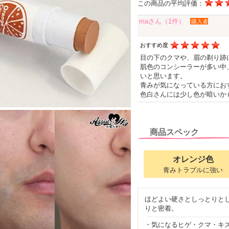
この商品の平均評価：
maさん（1件）
購入者
おすすめ度
目の下のクマや、眉の剃り跡
肌色のコンシーラーが多い中
いと思います。
青みが気になっている方にお
色白さんには少し色が暗いか
商品スペック
オレンジ色
青みトラブルに強い
ほどよい硬さとしっとりと
りと密着。
・気になるヒゲ・クマ・キ