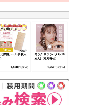
生え際隠シール (8枚入
モラク サクラペタル(10
)
枚入)【取り寄せ】
1,408円
(税込)
1,760円
(税込)