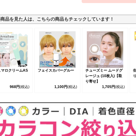
の商品を見た人は、こちらの商品もチェックしています！
ュマロクリームAS
フェイスカバーグルー
チューズミー ムードグ
レージュ (10枚入)【取
り
り寄せ】
968円
(税込)
1,100円
(税込)
1,705円
(税込)