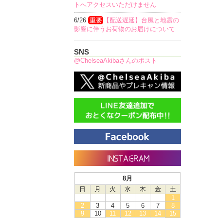
トへアクセスいただけません
6/26
重要
【配送遅延】台風と地震の
影響に伴うお荷物のお届けについて
SNS
@ChelseaAkibaさんのポスト
8月
日
月
火
水
木
金
土
1
2
3
4
5
6
7
8
9
10
11
12
13
14
15