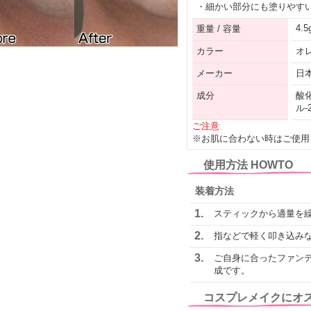
・細かい部分にも塗りやす
4.5
重量 / 容量
カラー
オ
メーカー
日
成分
酸
ル
ご注意
※お肌に合わない時はご使用
使用方法 HOWTO
装着方法
1.
スティックから適量を
2.
指などで軽く叩き込み
3.
ご自身に合ったファン
成です。
コスプレメイクにオ