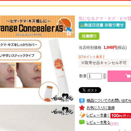
気になるクマ・キズ・ヒゲ隠
当店特別価格
1,848円
(税込)
[17ポイント進呈 ]
※取寄せ品キャンセル不可
数量
(1件)