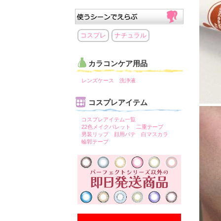
コスプレ
ナチュラル
カラコンケア用品
レンズケース
洗浄液
コスプレアイテム
コスプレアイテム一覧
22色メイクパレット
二重テープ
男装リップ
顔用パテ
白マスカラ
輪郭テープ