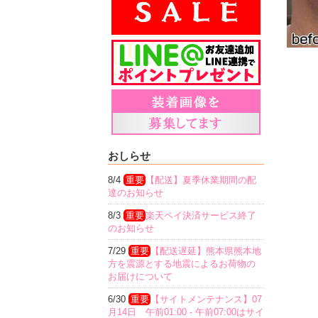
おしらせ
8/4
重要
【配送】夏季休業期間の配
達のお知らせ
8/3
重要
楽天ペイ決済サービス終了
のお知らせ
7/29
重要
【配送遅延】熊本県熊本地
方を震源とする地震によるお荷物の
お届けについて
6/30
重要
【サイトメンテナンス】07
月14日 午前01:00 - 午前07:00はサイ