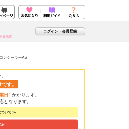
即日発送
ジコンシーラーAS
と、
けです。
業日”
かかります。
応となります。
ついて ≫
 ≫