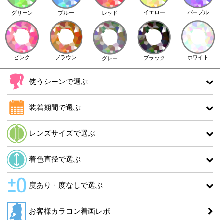
イエロー
パープル
グリーン
ブルー
レッド
ピンク
ブラウン
ホワイト
ブラック
グレー
使うシーンで選ぶ
装着期間で選ぶ
レンズサイズで選ぶ
着色直径で選ぶ
度あり・度なしで選ぶ
お客様カラコン着画レポ