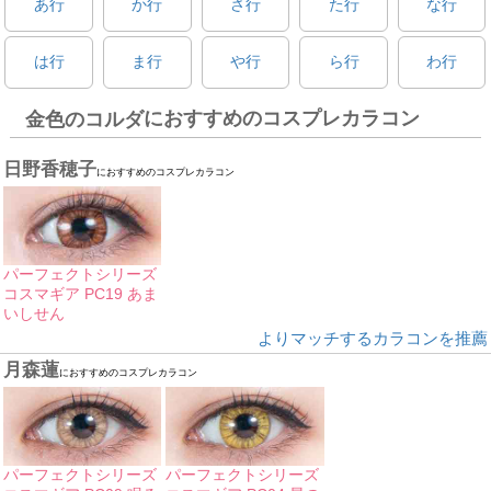
あ行
か行
さ行
た行
な行
は行
ま行
や行
ら行
わ行
におすすめのコスプレカラコン
金色のコルダ
日野香穂子
におすすめのコスプレカラコン
パーフェクトシリーズ
コスマギア PC19 あま
いしせん
よりマッチするカラコンを推薦
月森蓮
におすすめのコスプレカラコン
パーフェクトシリーズ
パーフェクトシリーズ