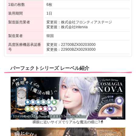
1箱の枚数
6枚
装用期間
1日
製造販売業者
変更前：株式会社フロンティアステージ
変更後：株式会社intervia
製造業者
韓国
高度医療機器承認番
変更前：22700BZX00203000
号
変更後：22900BZX00293000
パーフェクトシリーズ レーベル紹介
裸眼に近いサイズでリアルな魔法の瞳に?🧙