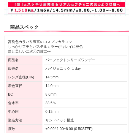
商品スペック
高発色カラバリ豊富のコスプレカラコン
しっかりフチとパステルカラーがキレイに発色
凛と美しい二次元の瞳に👀
商品名
パーフェクトシリーズワンデー
販売名
ハイジェニック １day
レンズ直径(DIA)
14.5mm
着色直径
14.0mm
BC
8.6mm
含水率
38.5％
中心圧
0.12mm
製造方法
サンドイッチ構造
度数
±0.00/-1.00~8.00 (0.50STEP)