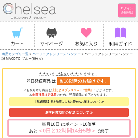
ログイン
会員登録
商品カテゴリ一覧
>
パーフェクトシリーズ ワンデー
> パーフェクトシリーズ ワンデー
誠 MAKOTO ブルー(6枚入)
ただいまご注文いただきますと、
8/18以降のお届けです。
即日発送商品 は
⚠お取り寄せ商品 は
上記よりプラス２～５”営業日”
かかります。
⚠
土日祝日は定休日
のため、翌営業日の対応となります。
【配送遅延】熊本地震によるお荷物のお届けについて ≫
夏季休業期間の配送について ≫
毎月10日 はポイント10倍💝
＜0日と12時間14分4秒＞
あと
で終了