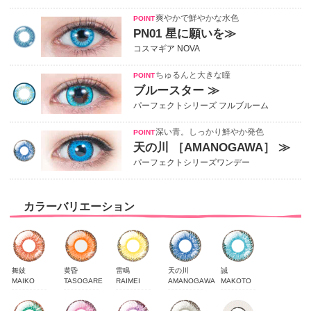
爽やかで鮮やかな水色
PN01 星に願いを≫
コスマギア NOVA
ちゅるんと大きな瞳
ブルースター ≫
パーフェクトシリーズ フルブルーム
深い青。しっかり鮮やか発色
天の川 ［AMANOGAWA］ ≫
パーフェクトシリーズワンデー
カラーバリエーション
舞妓
黄昏
雷鳴
天の川
誠
MAIKO
TASOGARE
RAIMEI
AMANOGAWA
MAKOTO