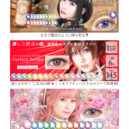
まるで魔法のように瞳を彩る🧙
凛とかがやく"二次元の瞳"💫くっきりフチ＋パステルカラーで高発色❗