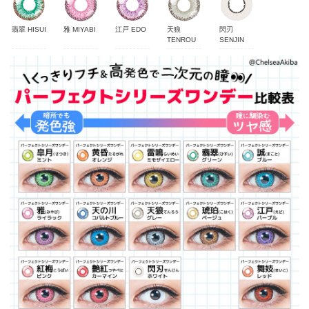
翡翠 HISUI
雅 MIYABI
江戸 EDO
天狼
閃刃
TENROU
SENJIN