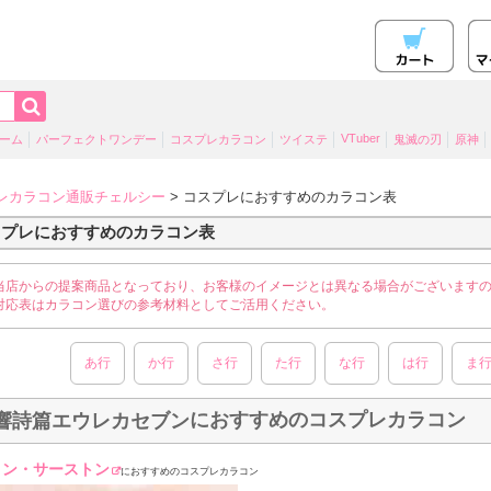
VTuber
ーム
パーフェクトワンデー
コスプレカラコン
ツイステ
鬼滅の刃
原神
レカラコン通販チェルシー
> コスプレにおすすめのカラコン表
スプレにおすすめのカラコン表
当店からの提案商品となっており、お客様のイメージとは異なる場合がございます
対応表はカラコン選びの参考材料としてご活用ください。
あ行
か行
さ行
た行
な行
は行
ま
におすすめのコスプレカラコン
響詩篇エウレカセブン
トン・サーストン
におすすめのコスプレカラコン