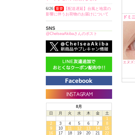
6/26
重要
【配送遅延】台風と地震の
影響に伴うお荷物のお届けについて
ドミ
SNS
@ChelseaAkibaさんのポスト
エヌズ
8月
日
月
火
水
木
金
土
1
2
3
4
5
6
7
8
9
10
11
12
13
14
15
16
17
18
19
20
21
22