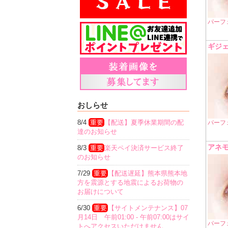
パーフ
ギジ
おしらせ
8/4
重要
【配送】夏季休業期間の配
パーフ
達のお知らせ
アネ
8/3
重要
楽天ペイ決済サービス終了
のお知らせ
7/29
重要
【配送遅延】熊本県熊本地
方を震源とする地震によるお荷物の
お届けについて
6/30
重要
【サイトメンテナンス】07
月14日 午前01:00 - 午前07:00はサイ
パーフ
トへアクセスいただけません