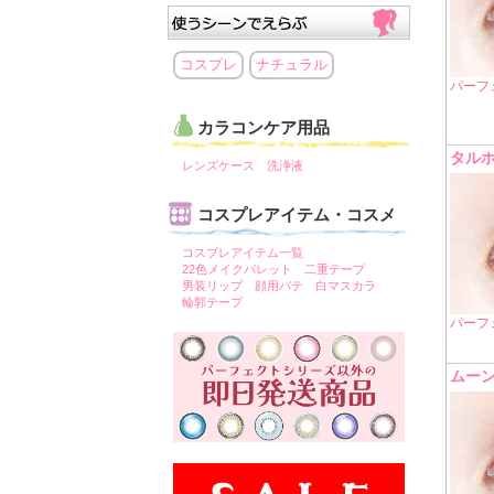
コスプレ
ナチュラル
パーフ
カラコンケア用品
タル
レンズケース
洗浄液
コスプレアイテム・コスメ
コスプレアイテム一覧
22色メイクパレット
二重テープ
男装リップ
顔用パテ
白マスカラ
輪郭テープ
パーフ
ムー