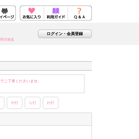
即日発送
のでご了承くださいませ。
行
や行
ら行
わ行