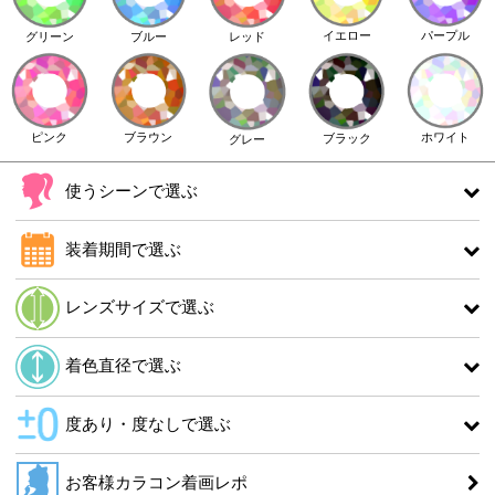
イエロー
パープル
グリーン
ブルー
レッド
ピンク
ブラウン
ホワイト
ブラック
グレー
使うシーンで選ぶ
装着期間で選ぶ
レンズサイズで選ぶ
着色直径で選ぶ
度あり・度なしで選ぶ
お客様カラコン着画レポ